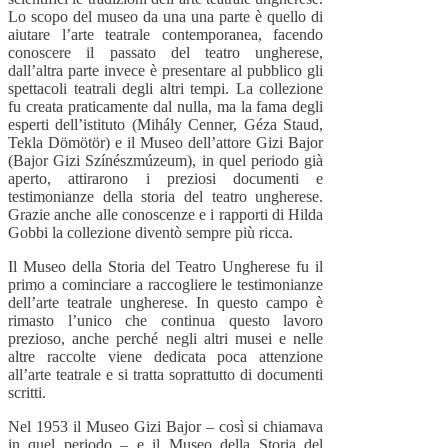
Lo scopo del museo da una una parte è quello di
aiutare l’arte teatrale contemporanea, facendo
conoscere il passato del teatro ungherese,
dall’altra parte invece è presentare al pubblico gli
spettacoli teatrali degli altri tempi. La collezione
fu creata praticamente dal nulla, ma la fama degli
esperti dell’istituto (Mihály Cenner, Géza Staud,
Tekla Dömötör) e il Museo dell’attore Gizi Bajor
(Bajor Gizi Színészmúzeum), in quel periodo già
aperto, attirarono i preziosi documenti e
testimonianze della storia del teatro ungherese.
Grazie anche alle conoscenze e i rapporti di Hilda
Gobbi la collezione diventò sempre più ricca.
Il Museo della Storia del Teatro Ungherese fu il
primo a cominciare a raccogliere le testimonianze
dell’arte teatrale ungherese. In questo campo è
rimasto l’unico che continua questo lavoro
prezioso, anche perché negli altri musei e nelle
altre raccolte viene dedicata poca attenzione
all’arte teatrale e si tratta soprattutto di documenti
scritti.
Nel 1953 il Museo Gizi Bajor – così si chiamava
in quel periodo – e il Museo della Storia del