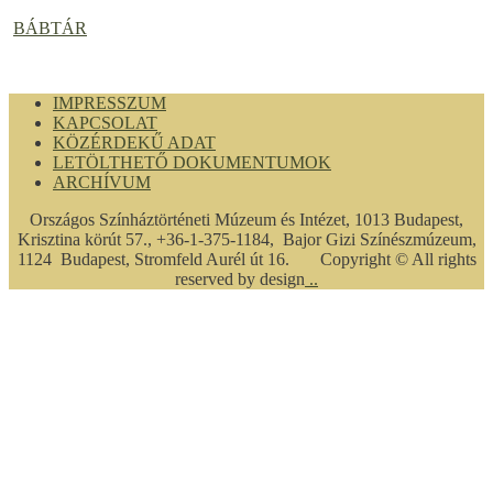
BÁBTÁR
IMPRESSZUM
KAPCSOLAT
KÖZÉRDEKŰ ADAT
LETÖLTHETŐ DOKUMENTUMOK
ARCHÍVUM
Országos Színháztörténeti Múzeum és Intézet, 1013 Budapest,
Krisztina körút 57., +36-1-375-1184, Bajor Gizi Színészmúzeum,
1124 Budapest, Stromfeld Aurél út 16. Copyright © All rights
reserved by design
..