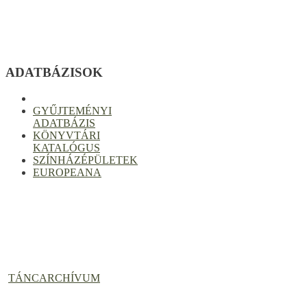
ADATBÁZISOK
GYŰJTEMÉNYI
ADATBÁZIS
KÖNYVTÁRI
KATALÓGUS
SZÍNHÁZÉPÜLETEK
EUROPEANA
TÁNCARCHÍVUM