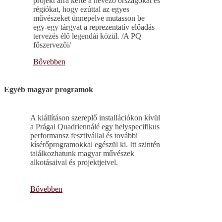
projekt arra kérte a nevező országokat és
régiókat, hogy ezúttal az egyes
művészeket ünnepelve mutasson be
egy-egy tárgyat a reprezentatív előadás
tervezés élő legendái közül. /A PQ
főszervezői/
Bővebben
Egyéb magyar programok
A kiállításon szereplő installációkon kívül
a Prágai Quadriennálé egy helyspecifikus
performansz fesztivállal és további
kísérőprogramokkal egészül ki. Itt szintén
találkozhatunk magyar művészek
alkotásaival és projektjeivel.
Bővebben