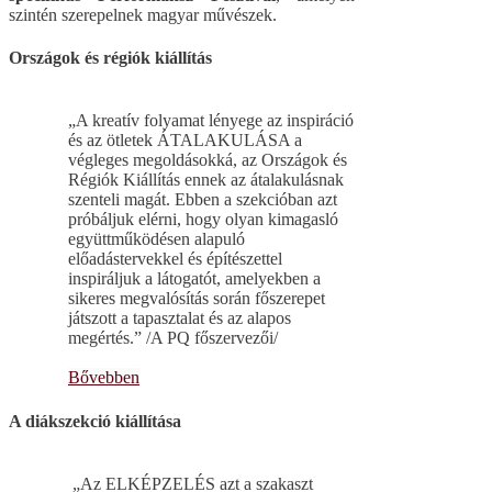
szintén szerepelnek magyar művészek.
Országok és régiók kiállítás
„A kreatív folyamat lényege az inspiráció
és az ötletek ÁTALAKULÁSA a
végleges megoldásokká, az Országok és
Régiók Kiállítás ennek az átalakulásnak
szenteli magát. Ebben a szekcióban azt
próbáljuk elérni, hogy olyan kimagasló
együttműködésen alapuló
előadástervekkel és építészettel
inspiráljuk a látogatót, amelyekben a
sikeres megvalósítás során főszerepet
játszott a tapasztalat és az alapos
megértés.” /A PQ főszervezői/
Bővebben
A diákszekció kiállítása
„Az ELKÉPZELÉS azt a szakaszt