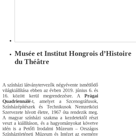
Musée et Institut Hongrois d’Histoire
du Théâtre
A színházi látványtervezők négyévente ismétlődő
világkiállítása ebben az évben 2019. június 6. és
16. között kerül megrendezésre. A
Prágai
Quadriennálé
-t, amelyet a Szcenográfusok,
Színházépítészek és Technikusok Nemzetközi
Szervezete hívott életre, 1967 óta rendezik meg.
A magyar színházi szakma a kezdetektől részt
veszt a kiállításon, és a hagyományokat követve
idén is a Petőfi Irodalmi Múzeum – Országos
Színháztörténeti Múzeum és Intézet az esemény