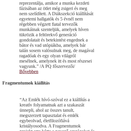
reprezentálja, amikor a munka kezdeti
fázisában az ötlet még zsigeri és meg
nem szelídített. A Diákszekció kiállítását
egyetemi hallgatók és 5 évnél nem
régebben végzett fiatal tervezők
munkáinak szenteljük, amelyek híven
tükrözik a feltörekvő generáció
gondolatait és betekintést engednek a
bátor és vad utópiákba, amelyek bár
talán sosem valósulnak meg, de magával
ragadóak és egy olyan világról
mesélnek, amelynek itt és most részesei
vagyunk.” /A PQ főszervezői/
Bővebben
Fragmentumok kiállítás
“Az Emlék hívó-szóval ez a kiállítás a
kreatív folyamatnak azt a szakaszát
ünnepli, ahol az összes tanult,
megszerzett tapasztalat és emlék
egybeolvad, életfilozófiává
kristályosodva. A Fragmentumok