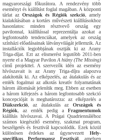
magyarországi főkurátora. A rendezvény több
eseményt és kiállítást foglal magában. A központi
tárlat az
Országok és Régiók szekció
, amely
kialakításában a kortárs művészeti kiállításokhoz
hasonlatos: minden résztvevő ország egy
pavilonnal, kiállítással reprezentálja azokat a
legfontosabb tendenciákat, amelyek az ország
színházi előadásainak látványvilágát jellemzik. Az
installációk legjobbjának osztják ki az Arany
Triga-díjat. Ezt az elismerést legutóbb 2011-ben
nyerte el a Magyar Pavilon
A hiány (The Missing)
című projekttel. A szervezők idén az esemény
hívószavait is az Arany Triga-díjra alapozva
alakították ki. Az elképzelés, az átalakulás és az
emlék fogalmai az alkotás kreatív folyamatának
három állomását jelenítik meg. Ebben az esetben
a három kifejezés a három legfontosabb szekció
koncepcióját is meghatározza: az elképzelés a
Diákszekció
, az átalakulás az
Országok és
Régiók
, az emlék pedig a
Fragmentumok
kiállítás hívószavai. A Prágai Quadriennáléhoz
számos kiegészítő esemény, szakmai program,
beszélgetés és fesztivál kapcsolódik. Ezek közül
különösen érdekes az úgynevezett
Hely-
specifikus Performansz Fesztivál
, amelyen