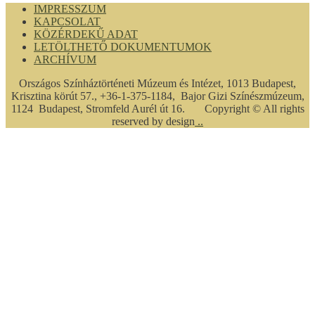
IMPRESSZUM
KAPCSOLAT
KÖZÉRDEKŰ ADAT
LETÖLTHETŐ DOKUMENTUMOK
ARCHÍVUM
Országos Színháztörténeti Múzeum és Intézet, 1013 Budapest,
Krisztina körút 57., +36-1-375-1184, Bajor Gizi Színészmúzeum,
1124 Budapest, Stromfeld Aurél út 16. Copyright © All rights
reserved by design
..