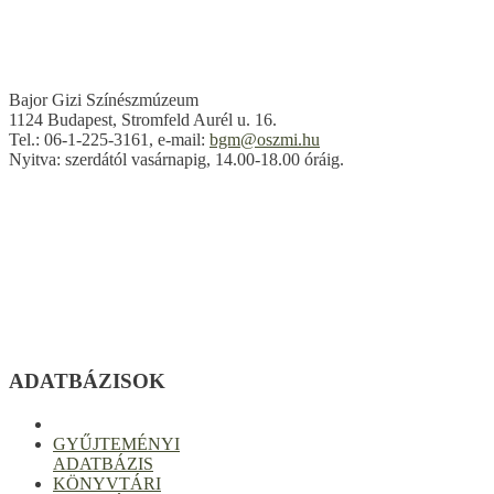
Bajor Gizi Színészmúzeum
1124 Budapest, Stromfeld Aurél u. 16.
Tel.: 06-1-225-3161, e-mail:
bgm@oszmi.hu
Nyitva: szerdától vasárnapig, 14.00-18.00 óráig.
ADATBÁZISOK
GYŰJTEMÉNYI
ADATBÁZIS
KÖNYVTÁRI