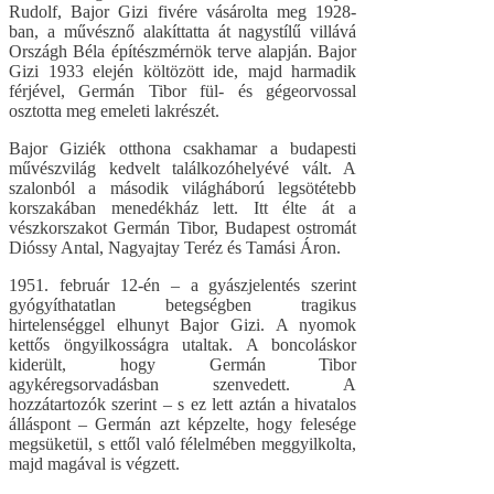
Rudolf, Bajor Gizi fivére vásárolta meg 1928-
ban, a művésznő alakíttatta át nagystílű villává
Országh Béla építészmérnök terve alapján. Bajor
Gizi 1933 elején költözött ide, majd harmadik
férjével, Germán Tibor fül- és gégeorvossal
osztotta meg emeleti lakrészét.
Bajor Giziék otthona csakhamar a budapesti
művészvilág kedvelt találkozóhelyévé vált. A
szalonból a második világháború legsötétebb
korszakában menedékház lett. Itt élte át a
vészkorszakot Germán Tibor, Budapest ostromát
Dióssy Antal, Nagyajtay Teréz és Tamási Áron.
1951. február 12-én – a gyászjelentés szerint
gyógyíthatatlan betegségben tragikus
hirtelenséggel elhunyt Bajor Gizi. A nyomok
kettős öngyilkosságra utaltak. A boncoláskor
kiderült, hogy Germán Tibor
agykéregsorvadásban szenvedett. A
hozzátartozók szerint – s ez lett aztán a hivatalos
álláspont – Germán azt képzelte, hogy felesége
megsüketül, s ettől való félelmében meggyilkolta,
majd magával is végzett.