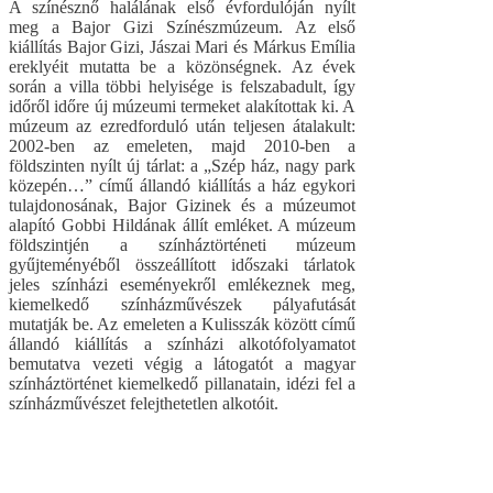
A színésznő halálának első évfordulóján nyílt
meg a Bajor Gizi Színészmúzeum. Az első
kiállítás Bajor Gizi, Jászai Mari és Márkus Emília
ereklyéit mutatta be a közönségnek. Az évek
során a villa többi helyisége is felszabadult, így
időről időre új múzeumi termeket alakítottak ki. A
múzeum az ezredforduló után teljesen átalakult:
2002-ben az emeleten, majd 2010-ben a
földszinten nyílt új tárlat: a „Szép ház, nagy park
közepén…” című állandó kiállítás a ház egykori
tulajdonosának, Bajor Gizinek és a múzeumot
alapító Gobbi Hildának állít emléket. A múzeum
földszintjén a színháztörténeti múzeum
gyűjteményéből összeállított időszaki tárlatok
jeles színházi eseményekről emlékeznek meg,
kiemelkedő színházművészek pályafutását
mutatják be. Az emeleten a Kulisszák között című
állandó kiállítás a színházi alkotófolyamatot
bemutatva vezeti végig a látogatót a magyar
színháztörténet kiemelkedő pillanatain, idézi fel a
színházművészet felejthetetlen alkotóit.