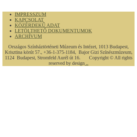
IMPRESSZUM
KAPCSOLAT
KÖZÉRDEKŰ ADAT
LETÖLTHETŐ DOKUMENTUMOK
ARCHÍVUM
Országos Színháztörténeti Múzeum és Intézet, 1013 Budapest,
Krisztina körút 57., +36-1-375-1184, Bajor Gizi Színészmúzeum,
1124 Budapest, Stromfeld Aurél út 16. Copyright © All rights
reserved by design
..