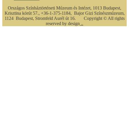
Országos Színháztörténeti Múzeum és Intézet, 1013 Budapest,
Krisztina körút 57., +36-1-375-1184, Bajor Gizi Színészmúzeum,
1124 Budapest, Stromfeld Aurél út 16. Copyright © All rights
reserved by design
..