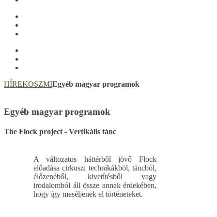
HÍREK
OSZMI
Egyéb magyar programok
Egyéb magyar programok
The Flock project - Vertikális tánc
A változatos háttérből jövő Flock
előadása cirkuszi technikákból, táncból,
élőzenéből, kivetítésből vagy
irodalomból áll össze annak érdekében,
hogy így meséljenek el történeteket.