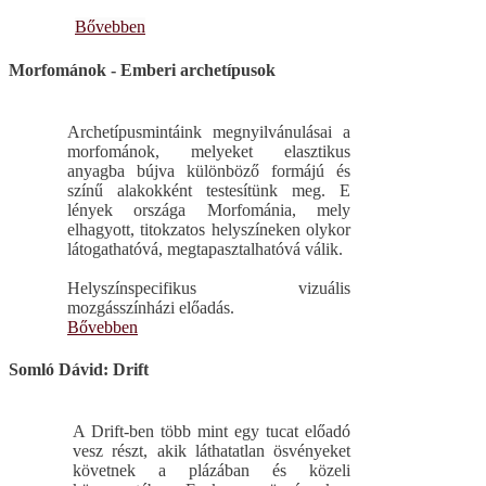
Bővebben
Morfománok - Emberi archetípusok
Archetípusmintáink megnyilvánulásai a
morfománok, melyeket elasztikus
anyagba bújva különböző formájú és
színű alakokként testesítünk meg. E
lények országa Morfománia, mely
elhagyott, titokzatos helyszíneken olykor
látogathatóvá, megtapasztalhatóvá válik.
Helyszínspecifikus vizuális
mozgásszínházi előadás.
Bővebben
Somló Dávid: Drift
A Drift-ben több mint egy tucat előadó
vesz részt, akik láthatatlan ösvényeket
követnek a plázában és közeli