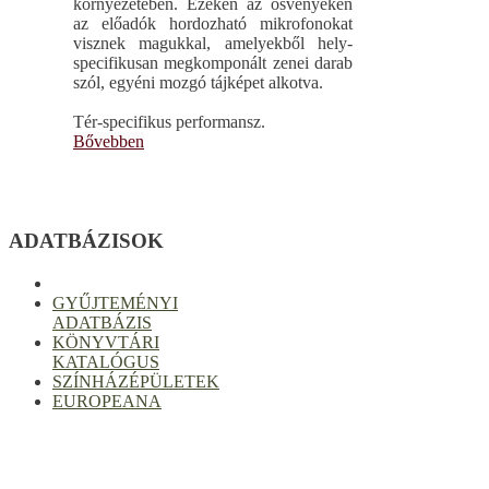
környezetében. Ezeken az ösvényeken
az előadók hordozható mikrofonokat
visznek magukkal, amelyekből hely-
specifikusan megkomponált zenei darab
szól, egyéni mozgó tájképet alkotva.
Tér-specifikus performansz.
Bővebben
ADATBÁZISOK
GYŰJTEMÉNYI
ADATBÁZIS
KÖNYVTÁRI
KATALÓGUS
SZÍNHÁZÉPÜLETEK
EUROPEANA