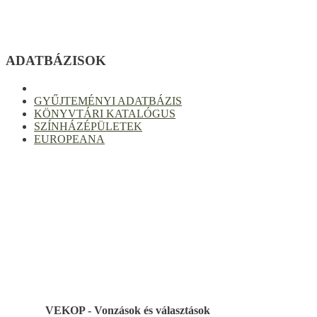
ADATBÁZISOK
GYŰJTEMÉNYI ADATBÁZIS
KÖNYVTÁRI KATALÓGUS
SZÍNHÁZÉPÜLETEK
EUROPEANA
VEKOP - Vonzások és választások