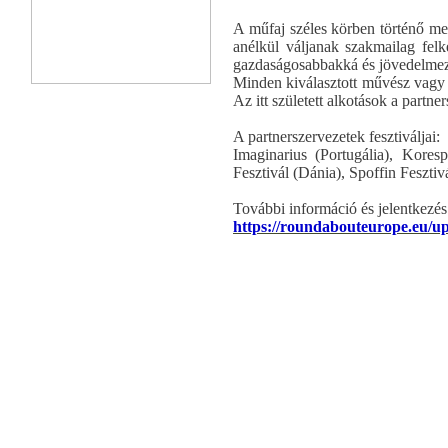
A műfaj széles körben történő me
anélkül váljanak szakmailag felk
gazdaságosabbakká és jövedelmez
Minden kiválasztott művész vagy 
Az itt született alkotások a partne
A partnerszervezetek fesztiváljai:
Imaginarius (Portugália), Kores
Fesztivál (Dánia), Spoffin Fesztiv
További információ és jelentkezés
https://roundabouteurope.eu/u