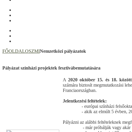
FŐOLDAL
OSZMI
Nemzetközi pályázatok
Pályázat színházi projektek fesztivábemutatására
A
2020 október 15. és 18. között
számára biztosít megmutatkozási lehe
Franciaországban.
Jelentkezési feltételek:
-
európai színházi felsőokt
-
akik az elmúlt 5 évben, 
Pályázni az alábbi feltételeknek megfe
-
már próbálják vagy akár 