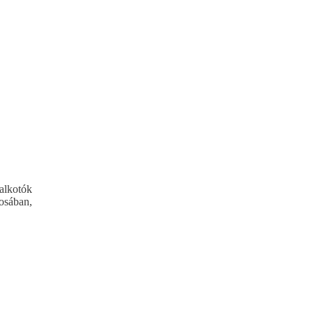
alkotók
rosában,