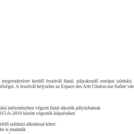
megrendezésre kerülő fesztivál fiatal, pályakezdő európai színházi 
tőséget. A fesztivál helyszíne az Espace des Arts Chalon-sur-Saône vá
atási intézményben végzett fiatal alkotók pályázhatnak
2015 és 2019 között végezték képzésüket
lelő színházi alkotással lehet:
be is mutatták