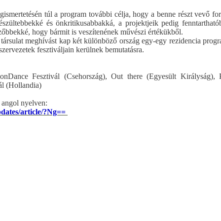
gismertetésén túl a program további célja, hogy a benne részt vevő f
észültebbekké és önkritikusabbakká, a projektjeik pedig fenntartható
őbbekké, hogy bármit is veszítenének művészi értékükből.
társulat meghívást kap két különböző ország egy-egy rezidencia progr
rszervezetek fesztiváljain kerülnek bemutatásra.
ponDance Fesztivál (Csehország), Out there (Egyesült Királyság), 
ál (Hollandia)
 angol nyelven:
pdates/article/?Ng==