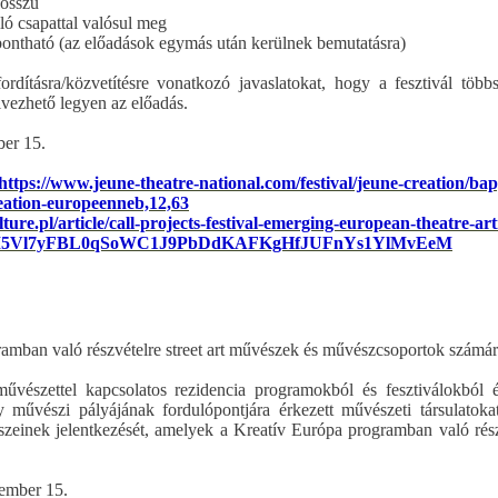
hosszú
ló csapattal valósul meg
ebontható (az előadások egymás után kerülnek bemutatásra)
ordításra/közvetítésre vonatkozó javaslatokat, hogy a fesztivál több
vezhető legyen az előadás.
er 15.
https://www.jeune-theatre-national.com/festival/jeune-creation/bap
creation-europeenneb,12,63
ture.pl/article/call-projects-festival-emerging-european-theatre-art
NM5Vl7yFBL0qSoWC1J9PbDdKAFKgHfJUFnYs1YlMvEeM
gramban való részvételre street art művészek és művészcsoportok számá
észettel kapcsolatos rezidencia programokból és fesztiválokból ép
 művészi pályájának fordulópontjára érkezett művészeti társulatokat
einek jelentkezését, amelyek a Kreatív Európa programban való rész
ember 15.