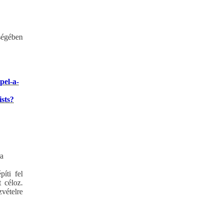
ségében
pel-a-
ists?
ra
íti fel
 céloz.
vételre