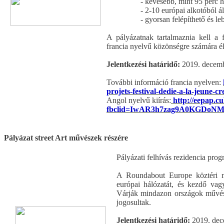
-
kevesebb, mint 95 perc 
-
2-10 európai alkotóból ál
-
gyorsan felépíthető és l
A pályázatnak tartalmaznia kell a f
francia nyelvű közönségre számára él
Jelentkezési határidő:
2019. decemb
További információ francia nyelven:
projets-festival-dedie-a-la-jeune-
Angol nyelvű kiírás:
http://eepap.cul
fbclid=IwAR3h7zag9A0KGDo
Pályázat street Art művészek részére
Pályázati felhívás rezidencia pro
A Roundabout Europe köztéri műv
európai hálózatát, és kezdő vagy
Várják mindazon országok művész
jogosultak.
Jelentkezési határidő:
2019. dec