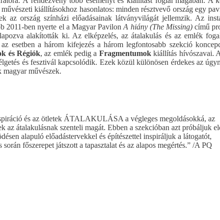
átora. A rendezvény több eseményt és kiállítást foglal magában. A k
s művészeti kiállításokhoz hasonlatos: minden résztvevő ország egy pav
yek az ország színházi előadásainak látványvilágát jellemzik. Az inst
tóbb 2011-ben nyerte el a Magyar Pavilon
A hiány (The Missing)
című pro
apozva alakították ki. Az elképzelés, az átalakulás és az emlék fog
 az esetben a három kifejezés a három legfontosabb szekció koncepci
k és Régiók
, az emlék pedig a
Fragmentumok
kiállítás hívószavai. 
getés és fesztivál kapcsolódik. Ezek közül különösen érdekes az úgy
ek magyar művészek.
inspiráció és az ötletek ÁTALAKULÁSA a végleges megoldásokká, az
k az átalakulásnak szenteli magát. Ebben a szekcióban azt próbáljuk el
sen alapuló előadástervekkel és építészettel inspiráljuk a látogatót,
során főszerepet játszott a tapasztalat és az alapos megértés.” /A PQ