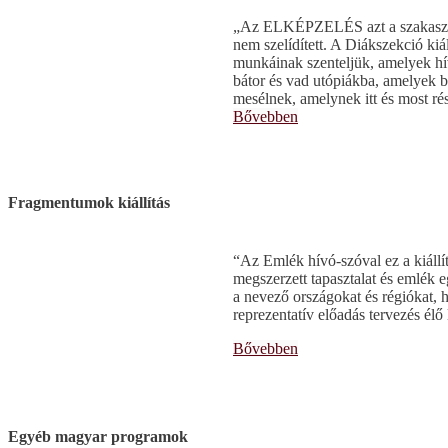
„Az ELKÉPZELÉS azt a szakaszt re
nem szelídített. A Diákszekció kiá
munkáinak szenteljük, amelyek hív
bátor és vad utópiákba, amelyek b
mesélnek, amelynek itt és most r
Bővebben
Fragmentumok kiállítás
“Az Emlék hívó-szóval ez a kiállít
megszerzett tapasztalat és emlék 
a nevező országokat és régiókat,
reprezentatív előadás tervezés élő
Bővebben
Egyéb magyar programok