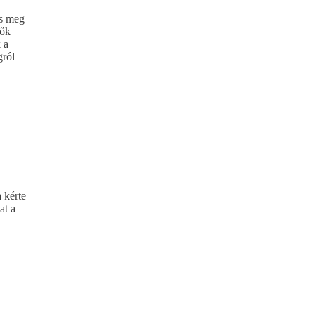
és meg
zők
 a
gról
 kérte
at a