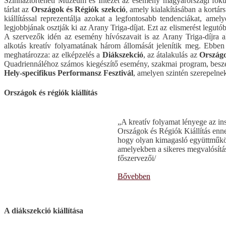
Színháztörténeti Múzeum és Intézet az esemény magyarországi főkur
tárlat az
Országok és Régiók szekció
, amely kialakításában a kortár
kiállítással reprezentálja azokat a legfontosabb tendenciákat, amel
legjobbjának osztják ki az Arany Triga-díjat. Ezt az elismerést legu
A szervezők idén az esemény hívószavait is az Arany Triga-díjra al
alkotás kreatív folyamatának három állomását jelenítik meg. Ebben
meghatározza: az elképzelés a
Diákszekció
, az átalakulás az
Országo
Quadriennáléhoz számos kiegészítő esemény, szakmai program, beszél
Hely-specifikus Performansz Fesztivál
, amelyen szintén szerepeln
Országok és régiók kiállítás
„A kreatív folyamat lényege az 
Országok és Régiók Kiállítás enne
hogy olyan kimagasló együttműködé
amelyekben a sikeres megvalósítás 
főszervezői/
Bővebben
A diákszekció kiállítása