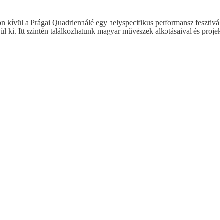
kon kívül a Prágai Quadriennálé egy helyspecifikus performansz fesztivál
 ki. Itt szintén találkozhatunk magyar művészek alkotásaival és projek