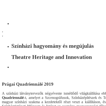
›
‹
Színházi hagyomány és megújulás
Theatre Heritage and Innovation
Prágai Quadriennálé 2019
A színházi látványtervezők négyévente ismétlődő világkiállítása 
Quadriennálé
-t, amelyet a Szcenográfusok, Színházépítészek és 
magyar színházi szakma a kezdetektől részt veszt a kiállításon,