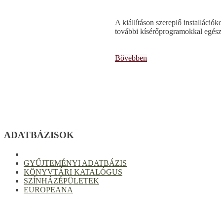
A kiállításon szereplő installáció
további kísérőprogramokkal egészül
Bővebben
ADATBÁZISOK
GYŰJTEMÉNYI ADATBÁZIS
KÖNYVTÁRI KATALÓGUS
SZÍNHÁZÉPÜLETEK
EUROPEANA