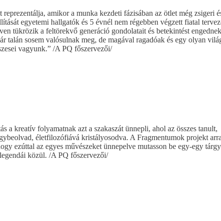
prezentálja, amikor a munka kezdeti fázisában az ötlet még zsigeri 
llítását egyetemi hallgatók és 5 évnél nem régebben végzett fiatal terve
en tükrözik a feltörekvő generáció gondolatait és betekintést engednek
ár talán sosem valósulnak meg, de magával ragadóak és egy olyan vilá
észesei vagyunk.” /A PQ főszervezői/
ás a kreatív folyamatnak azt a szakaszát ünnepli, ahol az összes tanult,
egybeolvad, életfilozófiává kristályosodva. A Fragmentumok projekt arra
 hogy ezúttal az egyes művészeket ünnepelve mutasson be egy-egy tárgy
 legendái közül. /A PQ főszervezői/