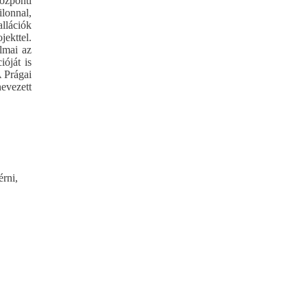
özponti
ilonnal,
allációk
jekttel.
almai az
óját is
A Prágai
nevezett
érni,