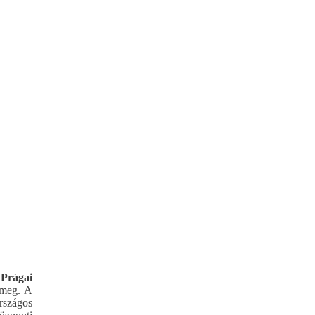
A
Prágai
 meg. A
rszágos