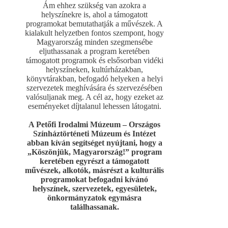
Ám ehhez szükség van azokra a
helyszínekre is, ahol a támogatott
programokat bemutathatják a művészek. A
kialakult helyzetben fontos szempont, hogy
Magyarország minden szegmensébe
eljuthassanak a program keretében
támogatott programok és elsősorban vidéki
helyszíneken, kultúrházakban,
könyvtárakban, befogadó helyeken a helyi
szervezetek meghívására és szervezésében
valósuljanak meg. A cél az, hogy ezeket az
eseményeket díjtalanul lehessen látogatni.
A Petőfi Irodalmi Múzeum – Országos
Színháztörténeti Múzeum és Intézet
abban kíván segítséget nyújtani, hogy a
„Köszönjük, Magyarország!” program
keretében egyrészt a támogatott
művészek, alkotók, másrészt a kulturális
programokat befogadni kívánó
helyszínek, szervezetek, egyesületek,
önkormányzatok egymásra
találhassanak.