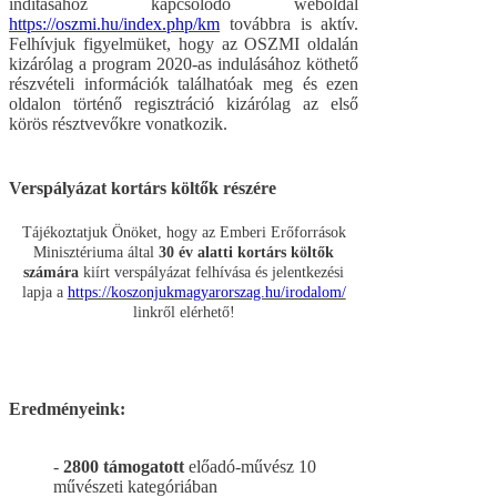
indításához kapcsolódó weboldal
https://oszmi.hu/index.php/km
továbbra is aktív.
Felhívjuk figyelmüket, hogy az OSZMI oldalán
kizárólag a program 2020-as indulásához köthető
részvételi információk találhatóak meg és ezen
oldalon történő regisztráció kizárólag az első
körös résztvevőkre vonatkozik.
Verspályázat kortárs költők részére
Tájékoztatjuk Önöket, hogy az Emberi Erőforrások
Minisztériuma által
30 év alatti kortárs költők
számára
kiírt verspályázat felhívása és jelentkezési
lapja a
https://koszonjukmagyarorszag.hu/irodalom/
linkről elérhető!
Eredményeink:
-
2800 támogatott
előadó-művész 10
művészeti kategóriában