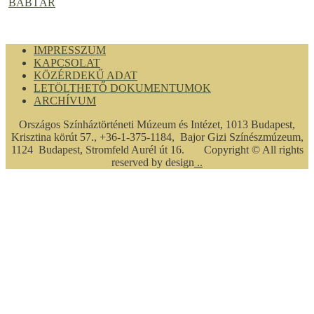
BÁBTÁR
IMPRESSZUM
KAPCSOLAT
KÖZÉRDEKŰ ADAT
LETÖLTHETŐ DOKUMENTUMOK
ARCHÍVUM
Országos Színháztörténeti Múzeum és Intézet, 1013 Budapest,
Krisztina körút 57., +36-1-375-1184, Bajor Gizi Színészmúzeum,
1124 Budapest, Stromfeld Aurél út 16. Copyright © All rights
reserved by design
..