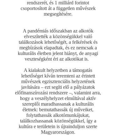
rendszerét, és 1 milliárd forintot
csoportosított át a független művészek
megsegítésére.
A pandémiás időszakban az alkotók
elveszítették a közönségükkel való
találkozások lehetőségét, a felkérések és
megbízások elapadtak, és ez nemcsak a
kulturális életben jelent hiányt, de anyagi
veszteségként éri az alkotókat is.
A kialakult helyzetben a támogatás
lehetőséget kíván teremteni az érintett
művészek egzisztenciális helyzetének
javítására – ezt segíti elő a pályázatok
előfinanszírozási rendszere –, valamint arra,
hogy a veszélyhelyzet elmúltával aktív
szereplői maradhassanak a kulturális
életnek: bemutathassák új műveiket,
folytathassák alkotómunkájukat,
találkozhassanak közönségükkel, így a
kultúra e területein is újrainduljon szerte
Magyarországon.