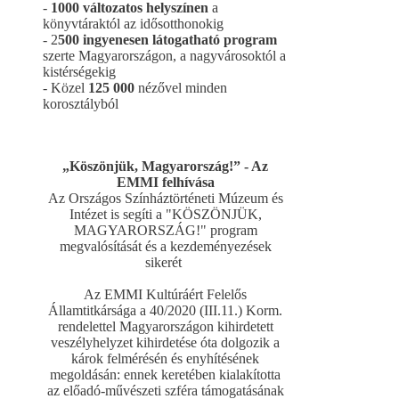
-
1000 változatos helyszínen
a
könyvtáraktól az idősotthonokig
- 2
500 ingyenesen látogatható program
szerte Magyarországon, a nagyvárosoktól a
kistérségekig
- Közel
125 000
nézővel minden
korosztályból
„Köszönjük, Magyarország!” - Az
EMMI felhívása
Az Országos Színháztörténeti Múzeum és
Intézet is segíti a "KÖSZÖNJÜK,
MAGYARORSZÁG!" program
megvalósítását és a kezdeményezések
sikerét
Az EMMI Kultúráért Felelős
Államtitkársága a 40/2020 (III.11.) Korm.
rendelettel Magyarországon kihirdetett
veszélyhelyzet kihirdetése óta dolgozik a
károk felmérésén és enyhítésének
megoldásán: ennek keretében kialakította
az előadó-művészeti szféra támogatásának