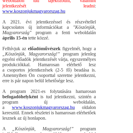
weboldalon tud tájékozódni, valamint
jelentkezését leadni
:
www.koszonjukmagyarorszag.hu
A 2021. évi jelentkezéssel és részvétellel
kapcsolatos új információkat a
"Köszönjük,
Magyarország"
program a fenti weboldalán
április 15-én
tette közzé.
Felhívjuk az
előadóművészek
figyelmét, hogy a
„Köszönjük, Magyarország!”
program jelenleg
egyéni előadók jelentkezését várja, egyszemélyes
produkciókkal. Hamarosan elérhető lesz
a csoportos jelentkezések (2-5 fő) beadása is.
Amennyiben Ön csoporttal szeretne jelentkezni,
erre is pár napon belül lehetősége lesz.
A program 2021-es folytatására hamarosan
befogadóhelyként
is tud jelentkezni, szintén a
program új weboldalán,
a
www.koszonjukmagyarorszag.hu
oldalon
keresztül. Ennek részletei is hamarosan elérhetőek
lesznek az új honlapon.
A
„Köszönjük, Magyarország!”
program