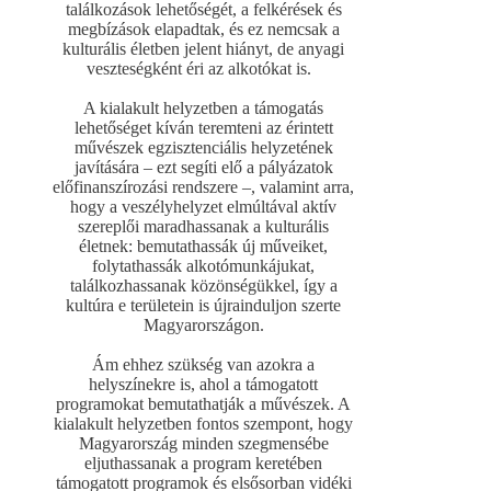
találkozások lehetőségét, a felkérések és
megbízások elapadtak, és ez nemcsak a
kulturális életben jelent hiányt, de anyagi
veszteségként éri az alkotókat is.
A kialakult helyzetben a támogatás
lehetőséget kíván teremteni az érintett
művészek egzisztenciális helyzetének
javítására – ezt segíti elő a pályázatok
előfinanszírozási rendszere –, valamint arra,
hogy a veszélyhelyzet elmúltával aktív
szereplői maradhassanak a kulturális
életnek: bemutathassák új műveiket,
folytathassák alkotómunkájukat,
találkozhassanak közönségükkel, így a
kultúra e területein is újrainduljon szerte
Magyarországon.
Ám ehhez szükség van azokra a
helyszínekre is, ahol a támogatott
programokat bemutathatják a művészek. A
kialakult helyzetben fontos szempont, hogy
Magyarország minden szegmensébe
eljuthassanak a program keretében
támogatott programok és elsősorban vidéki