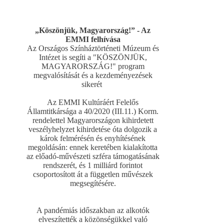
„Köszönjük, Magyarország!” - Az
EMMI felhívása
Az Országos Színháztörténeti Múzeum és
Intézet is segíti a "KÖSZÖNJÜK,
MAGYARORSZÁG!" program
megvalósítását és a kezdeményezések
sikerét
Az EMMI Kultúráért Felelős
Államtitkársága a 40/2020 (III.11.) Korm.
rendelettel Magyarországon kihirdetett
veszélyhelyzet kihirdetése óta dolgozik a
károk felmérésén és enyhítésének
megoldásán: ennek keretében kialakította
az előadó-művészeti szféra támogatásának
rendszerét, és 1 milliárd forintot
csoportosított át a független művészek
megsegítésére.
A pandémiás időszakban az alkotók
elveszítették a közönségükkel való