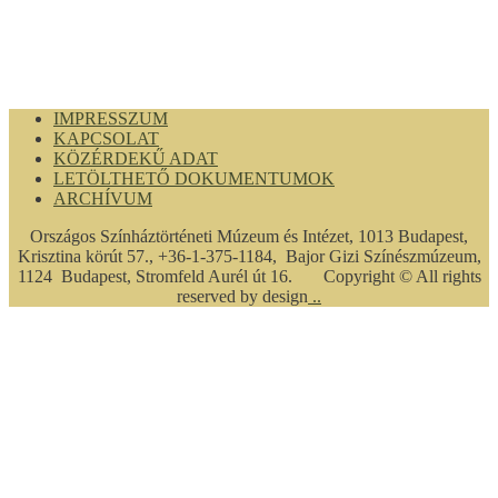
IMPRESSZUM
KAPCSOLAT
KÖZÉRDEKŰ ADAT
LETÖLTHETŐ DOKUMENTUMOK
ARCHÍVUM
Országos Színháztörténeti Múzeum és Intézet, 1013 Budapest,
Krisztina körút 57., +36-1-375-1184, Bajor Gizi Színészmúzeum,
1124 Budapest, Stromfeld Aurél út 16. Copyright © All rights
reserved by design
..