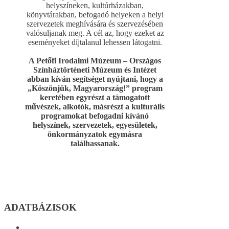
helyszíneken, kultúrházakban,
könyvtárakban, befogadó helyeken a helyi
szervezetek meghívására és szervezésében
valósuljanak meg. A cél az, hogy ezeket az
eseményeket díjtalanul lehessen látogatni.
A Petőfi Irodalmi Múzeum – Országos
Színháztörténeti Múzeum és Intézet
abban kíván segítséget nyújtani, hogy a
„Köszönjük, Magyarország!” program
keretében egyrészt a támogatott
művészek, alkotók, másrészt a kulturális
programokat befogadni kívánó
helyszínek, szervezetek, egyesületek,
önkormányzatok egymásra
találhassanak.
ADATBÁZISOK