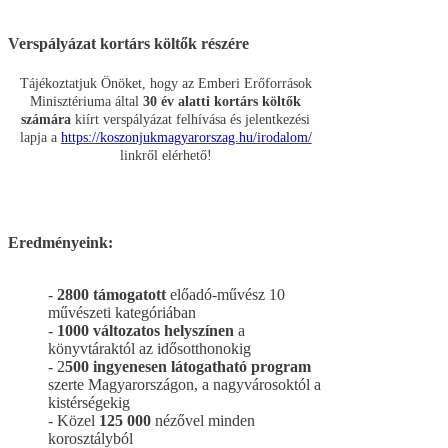
Verspályázat kortárs költők részére
Tájékoztatjuk Önöket, hogy az Emberi Erőforrások
Minisztériuma által
30 év alatti kortárs költők
számára
kiírt verspályázat felhívása és jelentkezési
lapja a
https://koszonjukmagyarorszag.hu/irodalom/
linkről elérhető!
Eredményeink:
-
2800 támogatott
előadó-művész 10
művészeti kategóriában
-
1000 változatos helyszínen
a
könyvtáraktól az idősotthonokig
- 2
500 ingyenesen látogatható program
szerte Magyarországon, a nagyvárosoktól a
kistérségekig
- Közel
125 000
nézővel minden
korosztályból