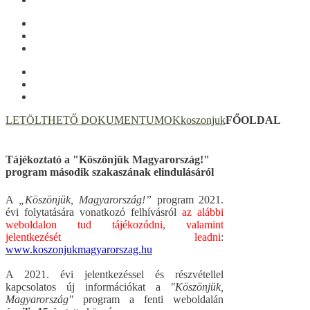
LETÖLTHETŐ DOKUMENTUMOK
koszonjuk
FŐOLDAL
Tájékoztató a "Köszönjük Magyarország!"
program második szakaszának elindulásáról
A
„Köszönjük, Magyarország!”
program 2021.
évi folytatására vonatkozó felhívásról
az alábbi
weboldalon tud tájékozódni, valamint
jelentkezését leadni
:
www.koszonjukmagyarorszag.hu
A 2021. évi jelentkezéssel és részvétellel
kapcsolatos új információkat a
"Köszönjük,
Magyarország"
program a fenti weboldalán