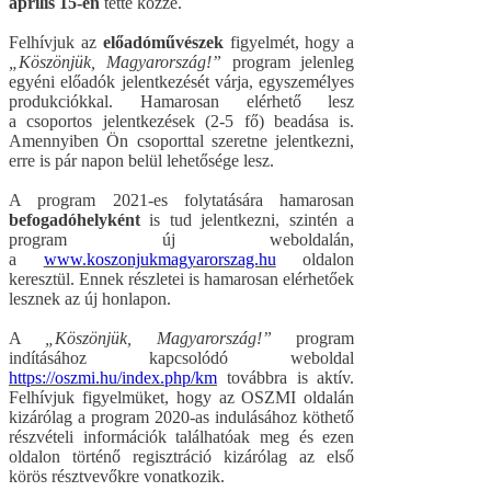
április 15-én
tette közzé.
Felhívjuk az
előadóművészek
figyelmét, hogy a
„Köszönjük, Magyarország!”
program jelenleg
egyéni előadók jelentkezését várja, egyszemélyes
produkciókkal. Hamarosan elérhető lesz
a csoportos jelentkezések (2-5 fő) beadása is.
Amennyiben Ön csoporttal szeretne jelentkezni,
erre is pár napon belül lehetősége lesz.
A program 2021-es folytatására hamarosan
befogadóhelyként
is tud jelentkezni, szintén a
program új weboldalán,
a
www.koszonjukmagyarorszag.hu
oldalon
keresztül. Ennek részletei is hamarosan elérhetőek
lesznek az új honlapon.
A
„Köszönjük, Magyarország!”
program
indításához kapcsolódó weboldal
https://oszmi.hu/index.php/km
továbbra is aktív.
Felhívjuk figyelmüket, hogy az OSZMI oldalán
kizárólag a program 2020-as indulásához köthető
részvételi információk találhatóak meg és ezen
oldalon történő regisztráció kizárólag az első
körös résztvevőkre vonatkozik.