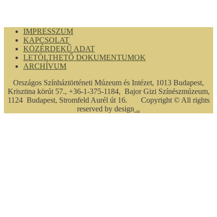
IMPRESSZUM
KAPCSOLAT
KÖZÉRDEKŰ ADAT
LETÖLTHETŐ DOKUMENTUMOK
ARCHÍVUM
Országos Színháztörténeti Múzeum és Intézet, 1013 Budapest,
Krisztina körút 57., +36-1-375-1184, Bajor Gizi Színészmúzeum,
1124 Budapest, Stromfeld Aurél út 16. Copyright © All rights
reserved by design
..