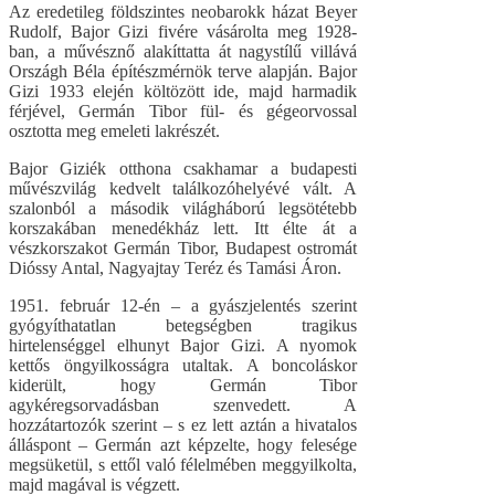
Az eredetileg földszintes neobarokk házat Beyer
Rudolf, Bajor Gizi fivére vásárolta meg 1928-
ban, a művésznő alakíttatta át nagystílű villává
Országh Béla építészmérnök terve alapján. Bajor
Gizi 1933 elején költözött ide, majd harmadik
férjével, Germán Tibor fül- és gégeorvossal
osztotta meg emeleti lakrészét.
Bajor Giziék otthona csakhamar a budapesti
művészvilág kedvelt találkozóhelyévé vált. A
szalonból a második világháború legsötétebb
korszakában menedékház lett. Itt élte át a
vészkorszakot Germán Tibor, Budapest ostromát
Dióssy Antal, Nagyajtay Teréz és Tamási Áron.
1951. február 12-én – a gyászjelentés szerint
gyógyíthatatlan betegségben tragikus
hirtelenséggel elhunyt Bajor Gizi. A nyomok
kettős öngyilkosságra utaltak. A boncoláskor
kiderült, hogy Germán Tibor
agykéregsorvadásban szenvedett. A
hozzátartozók szerint – s ez lett aztán a hivatalos
álláspont – Germán azt képzelte, hogy felesége
megsüketül, s ettől való félelmében meggyilkolta,
majd magával is végzett.