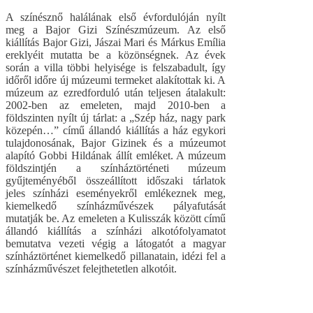
A színésznő halálának első évfordulóján nyílt
meg a Bajor Gizi Színészmúzeum. Az első
kiállítás Bajor Gizi, Jászai Mari és Márkus Emília
ereklyéit mutatta be a közönségnek. Az évek
során a villa többi helyisége is felszabadult, így
időről időre új múzeumi termeket alakítottak ki. A
múzeum az ezredforduló után teljesen átalakult:
2002-ben az emeleten, majd 2010-ben a
földszinten nyílt új tárlat: a „Szép ház, nagy park
közepén…” című állandó kiállítás a ház egykori
tulajdonosának, Bajor Gizinek és a múzeumot
alapító Gobbi Hildának állít emléket. A múzeum
földszintjén a színháztörténeti múzeum
gyűjteményéből összeállított időszaki tárlatok
jeles színházi eseményekről emlékeznek meg,
kiemelkedő színházművészek pályafutását
mutatják be. Az emeleten a Kulisszák között című
állandó kiállítás a színházi alkotófolyamatot
bemutatva vezeti végig a látogatót a magyar
színháztörténet kiemelkedő pillanatain, idézi fel a
színházművészet felejthetetlen alkotóit.