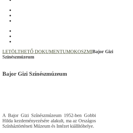
LETÖLTHETŐ DOKUMENTUMOK
OSZMI
Bajor Gizi
Színészmúzeum
Bajor Gizi Színészmúzeum
A Bajor Gizi Színészmúzeum 1952-ben Gobbi
Hilda kezdeményezésére alakult, ma az Országos
Színháztörténeti Múzeum és Intézet kiállítóhelye.