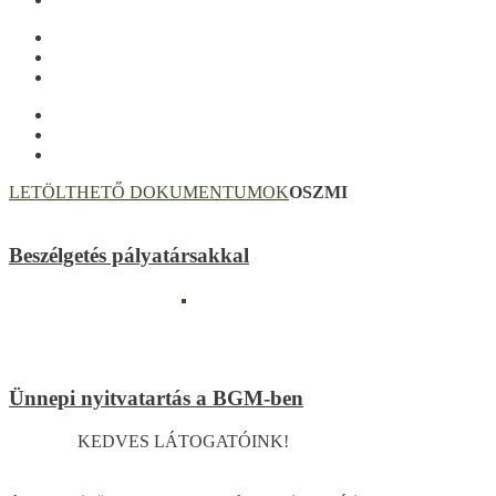
LETÖLTHETŐ DOKUMENTUMOK
OSZMI
Beszélgetés pályatársakkal
Ünnepi nyitvatartás a BGM-ben
KEDVES LÁTOGATÓINK!