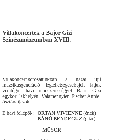
Villakoncertek a Bajor Gizi
Színészmúzeumban XVIII.
Villakoncert-sorozatunkban a hazai ifjú
muzsikusgeneráció legtehetségesebbjeit látjuk
vendégül havi rendszerességgel Bajor Gizi
egykori lakhelyén. Valamennyien Fischer Annie-
ösztöndíjasok.
E havi fellépők:
ORTAN VIVIENNE
(ének)
B
ÁNÓ BENDEGÚZ
(gitár)
MŰSOR