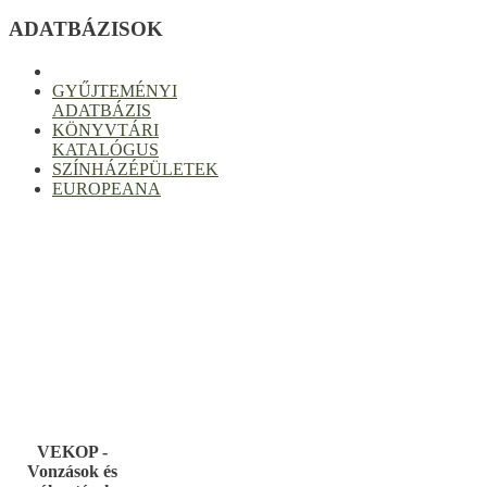
ADATBÁZISOK
GYŰJTEMÉNYI
ADATBÁZIS
KÖNYVTÁRI
KATALÓGUS
SZÍNHÁZÉPÜLETEK
EUROPEANA
VEKOP -
Vonzások és