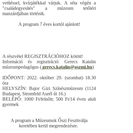
vetítéssel, kvízjátékkal várjuk. A séta végén a
"családegyesítés" a múzeum tetőtéri
manzárdjában történik.
A program 7 éves kortól ajánlott!
A részvétel REGISZTRÁCIÓHOZ kötött!
Információ és regisztráció: Gerecs Katalin
múzeumpedagógus (
gerecs.katalin@oszmi.hu
)
IDŐPONT: 2022. október 29. (szombat) 18.30
óra
HELYSZÍN: Bajor Gizi Színészmúzeum (1124
Budapest, Stromfeld Aurél út 16.)
BELÉPŐ: 1000 Ft/felnőtt; 500 Ft/14 éven aluli
gyermek
A program a Múzeumok Őszi Fesztiválja
keretében kerül megrendezésre.