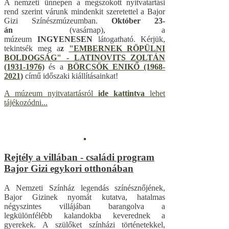
A nemzeti ünnepen a megszokott nyitvatartási
rend szerint várunk mindenkit szeretettel a Bajor
Gizi Színészmúzeumban.
Október 23-
án
(vasárnap), a
múzeum
INGYENESEN
látogatható. Kérjük,
tekintsék meg a
z
"EMBERNEK RÖPÜLNI
BOLDOGSÁG" - LATINOVITS ZOLTÁN
(1931-1976)
és a
B
ÖRCSÖK ENIKŐ (1968-
2021)
című időszaki kiállításainkat!
A múzeum nyitvatartásról
ide kattintva
lehet
tájékozódni...
Rejtély a villában - családi program
Bajor Gizi egykori otthonában
A Nemzeti Színház legendás színésznőjének,
Bajor Gizinek nyomát kutatva, hatalmas
négyszintes villájában barangolva a
legkülönfélébb kalandokba keverednek a
gyerekek. A szülőket színházi történetekkel,