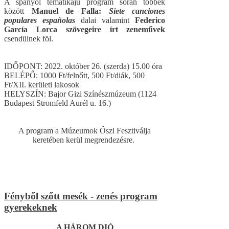
A spanyol tematikájú program során többek
között
Manuel de Falla:
Siete canciones
populares españolas
dalai valamint
Federico
García Lorca szövegeire írt zeneművek
csendülnek föl.
IDŐPONT: 2022. október 26. (szerda) 15.00 óra
BELÉPŐ: 1000 Ft/felnőtt, 500 Ft/diák, 500
Ft/XII. kerületi lakosok
HELYSZÍN: Bajor Gizi Színészmúzeum (1124
Budapest Stromfeld Aurél u. 16.)
A program a Múzeumok Őszi Fesztiválja
keretében kerül megrendezésre.
Fényből szőtt mesék - zenés program
gyerekeknek
A HÁROM DIÓ