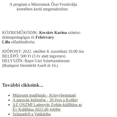
A program a Múzeumok Őszi Fesztiválja
keretében kerül megrendezésre.
KÖZREMŰKÖDIK:
Kecskés Karina
színész-
drámapedagógus és
Fehérváry
Lilla
előadóművész
IDŐPONT: 2022. október 8. (szombat) 10.00 óra
BELÉPŐ: 500 Ft (3 év alatt ingyenes)
HELYSZÍN: Bajor Gizi Színészmúzeum
(Budapest Stromfeld Aurél út 16.)
További cikkeink...
Múzeumi teadélután - Könyvbemutató
A paraván ledöntése - 30 éves a Kolibri
AZ OSZMI Latinovits Zoltán-kiállítása az
Év Kiállítása 2022-díj jelöltje
Színpadról a Vatikánba