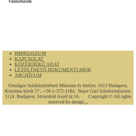
választások
IMPRESSZUM
KAPCSOLAT
KÖZÉRDEKŰ ADAT
LETÖLTHETŐ DOKUMENTUMOK
ARCHÍVUM
Országos Színháztörténeti Múzeum és Intézet, 1013 Budapest,
Krisztina körút 57., +36-1-375-1184, Bajor Gizi Színészmúzeum,
1124 Budapest, Stromfeld Aurél út 16. Copyright © All rights
reserved by design
..