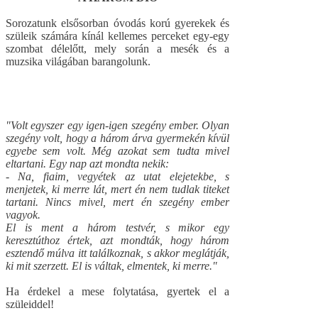
Sorozatunk elsősorban óvodás korú gyerekek és
szüleik számára kínál kellemes perceket egy-egy
szombat délelőtt, mely során a mesék és a
muzsika világában barangolunk.
"Volt egyszer egy igen-igen szegény ember. Olyan
szegény volt, hogy a három árva gyermekén kívül
egyebe sem volt. Még azokat sem tudta mivel
eltartani. Egy nap azt mondta nekik:
- Na, fiaim, vegyétek az utat elejetekbe, s
menjetek, ki merre lát, mert én nem tudlak titeket
tartani. Nincs mivel, mert én szegény ember
vagyok.
El is ment a három testvér, s mikor egy
keresztúthoz értek, azt mondták, hogy három
esztendő múlva itt találkoznak, s akkor meglátják,
ki mit szerzett. El is váltak, elmentek, ki merre."
Ha érdekel a mese folytatása, gyertek el a
szüleiddel!