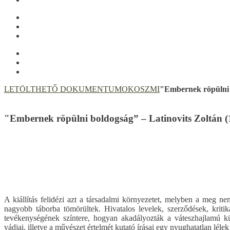
LETÖLTHETŐ DOKUMENTUMOK
OSZMI
"Embernek röpülni b
"Embernek röpülni boldogság” – Latinovits Zoltán (1
A kiállítás felidézi azt a társadalmi környezetet, melyben a meg nem
nagyobb táborba tömörültek. Hivatalos levelek, szerződések, krit
tevékenységének színtere, hogyan akadályozták a váteszhajlamú k
vádjai, illetve a művészet értelmét kutató írásai egy nyughatatlan lél