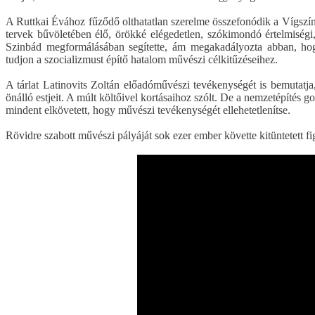
A Ruttkai Évához fűződő olthatatlan szerelme összefonódik a Vígsz
tervek bűvöletében élő, örökké elégedetlen, szókimondó értelmiségi
Szinbád megformálásában segítette, ám megakadályozta abban, hog
tudjon a szocializmust építő hatalom művészi célkitűzéseihez.
A tárlat Latinovits Zoltán előadóművészi tevékenységét is bemutatja,
önálló estjeit. A múlt költőivel kortásaihoz szólt. De a nemzetépítés g
mindent elkövetett, hogy művészi tevékenységét ellehetetlenítse.
Rövidre szabott művészi pályáját sok ezer ember követte kitüntetett f