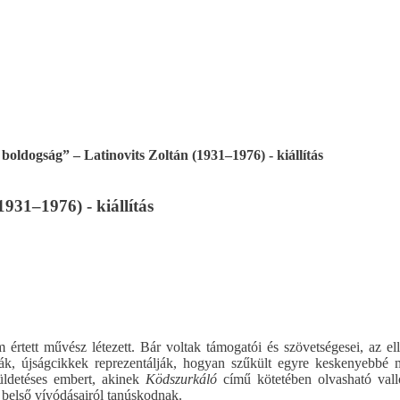
oldogság” – Latinovits Zoltán (1931–1976) - kiállítás
931–1976) - kiállítás
 értett művész létezett. Bár voltak támogatói és szövetségesei, az el
ikák, újságcikkek reprezentálják, hogyan szűkült egyre keskenyebbé 
üldetéses embert, akinek
Ködszurkáló
című kötetében olvasható vall
ek belső vívódásairól tanúskodnak.