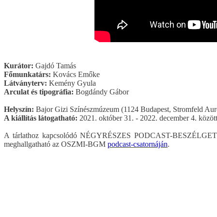
Kurátor:
Gajdó Tamás
Főmunkatárs:
Kovács Emőke
Látványterv:
Kemény Gyula
Arculat és tipográfia:
Bogdándy Gábor
Helyszín:
Bajor Gizi Színészmúzeum (1124 Budapest, Stromfeld Auré
A kiállítás látogatható:
2021. október 31. -
2022. december 4. között
A tárlathoz kapcsolódó NÉGYRÉSZES PODCAST-BESZÉLGE
meghallgatható az OSZMI-BGM
podcast-csatornáján
.