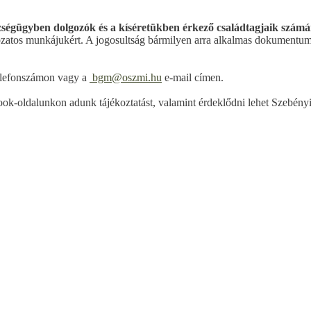
zségügyben dolgozók és a kíséretükben érkező családtagjaik számá
dozatos munkájukért. A jogosultság bármilyen arra alkalmas dokumentu
telefonszámon vagy a
bgm@oszmi.hu
e-mail címen.
ok-oldalunkon adunk tájékoztatást, valamint érdeklődni lehet Szebény