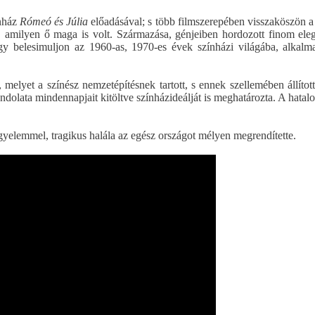
ínház
Rómeó és Júlia
előadásával; s több filmszerepében visszaköszön 
, amilyen ő maga is volt. Származása, génjeiben hordozott finom ele
y belesimuljon az 1960-as, 1970-es évek színházi világába, alkalm
 melyet a színész nemzetépítésnek tartott, s ennek szellemében állítot
ondolata mindennapjait kitöltve színházideálját is meghatározta. A hatal
igyelemmel, tragikus halála az egész országot mélyen megrendítette.