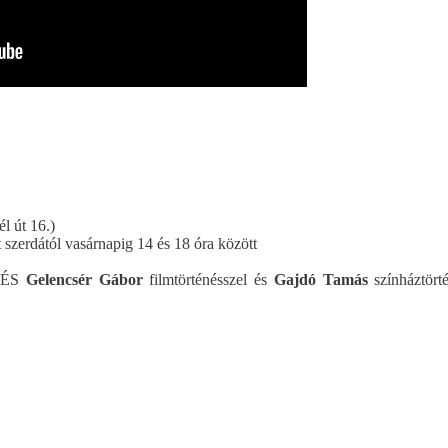
l út 16.)
 szerdától vasárnapig 14 és 18 óra között
TÉS
Gelencsér Gábor
filmtörténésszel és
Gajdó Tamás
színháztörté