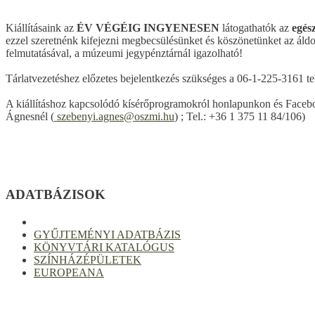
Kiállításaink az
ÉV VÉGÉIG INGYENESEN
látogathatók az
egés
ezzel szeretnénk kifejezni megbecsülésünket és köszönetünket az ál
felmutatásával, a múzeumi jegypénztárnál igazolható!
Tárlatvezetéshez előzetes bejelentkezés szükséges a 06-1-225-3161 
A kiállításhoz kapcsolódó kísérőprogramokról honlapunkon és Facebo
Ágnesnél (
szebenyi.agnes@oszmi.hu
) ; Tel.: +36 1 375 11 84/106)
ADATBÁZISOK
GYŰJTEMÉNYI ADATBÁZIS
KÖNYVTÁRI KATALÓGUS
SZÍNHÁZÉPÜLETEK
EUROPEANA