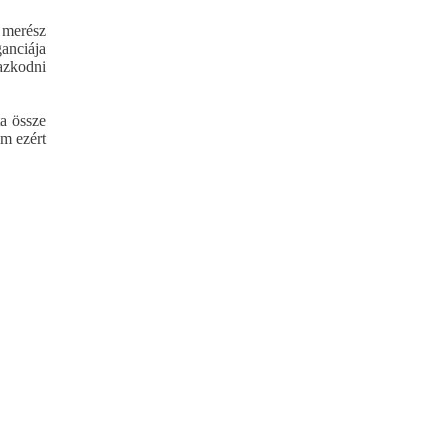
a merész
ganciája
azkodni
ta össze
om ezért