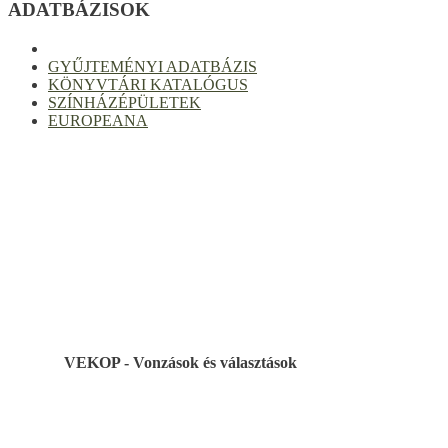
ADATBÁZISOK
GYŰJTEMÉNYI ADATBÁZIS
KÖNYVTÁRI KATALÓGUS
SZÍNHÁZÉPÜLETEK
EUROPEANA
VEKOP - Vonzások és választások