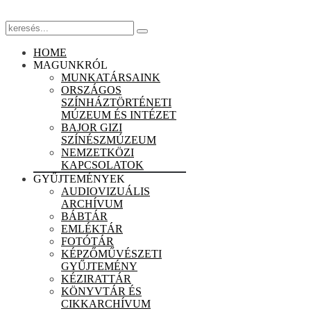
HOME
MAGUNKRÓL
MUNKATÁRSAINK
ORSZÁGOS
SZÍNHÁZTÖRTÉNETI
MÚZEUM ÉS INTÉZET
BAJOR GIZI
SZÍNÉSZMÚZEUM
NEMZETKÖZI
KAPCSOLATOK
GYŰJTEMÉNYEK
AUDIOVIZUÁLIS
ARCHÍVUM
BÁBTÁR
EMLÉKTÁR
FOTÓTÁR
KÉPZŐMŰVÉSZETI
GYŰJTEMÉNY
KÉZIRATTÁR
KÖNYVTÁR ÉS
CIKKARCHÍVUM