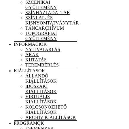
SZCENIKAI
GYŰJTEMÉNY
SZÍNHÁZI ADATTÁR
SZÍNLAP- ÉS
KISNYOMTATVÁNYTÁR
TÁNCARCHÍVUM
TOPOGRÁFIAI
GYŰJTEMÉNY
INFORMÁCIÓK
NYITVATARTÁS
ÁRAK
KUTATÁS
TEREMBÉRLÉS
KIÁLLÍTÁSOK
ÁLLANDÓ
KIÁLLÍTÁSOK
IDŐSZAKI
KIÁLLÍTÁSOK
VIRTUÁLIS
KIÁLLÍTÁSOK
KÖLCSÖNÖZHETŐ
KIÁLLÍTÁSOK
ARCHÍV KIÁLLÍTÁSOK
PROGRAMOK
ESEMÉNYEK