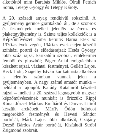
alkotóktól mint Barabás Miklós, Olrali Petrich
Soma, Telepy György és Telepy Károly.
A 20. századi anyag rendkívül sokszínű. A
gyűjtemény gerince grafikákból áll, de a szobrok
és festmények mellett jelentős az érem- és
plakettgyűjtemény is. Szinte teljes kollekciók is a
Képzőművészeti tárba kerülte: Barna Elek az
1930-as évek végén, 1940-es évek elején készült
színházi portréi és előadásrajzai; Hetés György
több száz rajza, karikatúra szobrai, emlékérmei
fémből és gipszből; Páger Antal emigrációban
készített rajzai, vázlatai, festményei. Gellért Lajos,
Beck Judit, Szigethy István karikaturista alkotásai
is jelentős számban vannak jelen a
gyűjteményben. A nagy számú amatőr munka –
például a rajongók Karády Katalinról készített
rajzai – mellett a 20. század legnagyobb magyar
képzőművészeinek munkáit is őrizzük: Rippl
Rónai József Márkus Emíliáról és Darvas Liliről
készült arcképeit, Márffy Ödön bohócot
megörökítő festményét és Hevesi Sándor
portréját, Márk Lajos több alkotását, Czigány
Dezső Bárdos Artúr portréját, Kisfaludi Stróbl
Zsigmond szobrait.