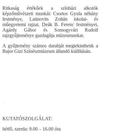
Ritkaság értékűek a színházi alkotók
képzőművészeti munkái: Csortos Gyula néhány
festménye, Latinovits Zoltán iskolai- és
műegyetemi rajzai, Deák B. Ferenc festményei,
Agárdy Gábor és Somogyvári Rudolf
rajzgyűjteménye gazdagítja múzeumunkat.
A gyűjtemény számos darabját megtekinthetik a
Bajor Gizi Színészmúzeum állandó kiállításán.
A
KUTATÓSZOLGÁLAT:
hétfő, szerda: 9.00 – 16.00 óra