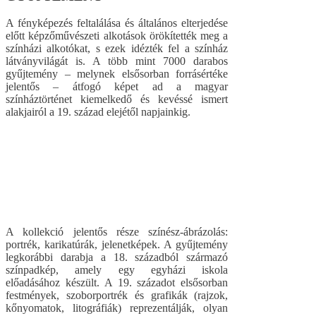
A fényképezés feltalálása és általános elterjedése
előtt képzőművészeti alkotások örökítették meg a
színházi alkotókat, s ezek idézték fel a színház
látványvilágát is. A több mint 7000 darabos
gyűjtemény – melynek elsősorban forrásértéke
jelentős – átfogó képet ad a magyar
színháztörténet kiemelkedő és kevéssé ismert
alakjairól a 19. század elejétől napjainkig.
A kollekció jelentős része színész-ábrázolás:
portrék, karikatúrák, jelenetképek. A gyűjtemény
legkorábbi darabja a 18. századból származó
színpadkép, amely egy egyházi iskola
előadásához készült. A 19. századot elsősorban
festmények, szoborportrék és grafikák (rajzok,
kőnyomatok, litográfiák) reprezentálják, olyan