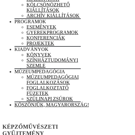
KÖLCSÖNÖZHETŐ
KIÁLLÍTÁSOK
ARCHÍV KIÁLLÍTÁSOK
PROGRAMOK
ESEMÉNYEK
GYEREKPROGRAMOK
KONFERENCIÁK
PROJEKTEK
KIADVÁNYOK
KÖNYVEK
SZÍNHÁZTUDOMÁNYI
SZEMLE
MÚZEUMPEDAGÓGIA
MÚZEUMPEDAGÓGIAI
FOGLALKOZÁSOK
FOGLALKOZTATÓ
FÜZETEK
SZÜLINAPI ZSÚROK
KÖSZÖNJÜK, MAGYARORSZÁG!
KÉPZŐMŰVÉSZETI
GYŰJTEMÉNY