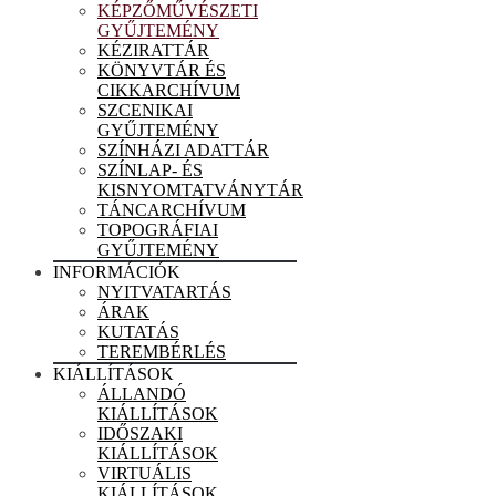
KÉPZŐMŰVÉSZETI
GYŰJTEMÉNY
KÉZIRATTÁR
KÖNYVTÁR ÉS
CIKKARCHÍVUM
SZCENIKAI
GYŰJTEMÉNY
SZÍNHÁZI ADATTÁR
SZÍNLAP- ÉS
KISNYOMTATVÁNYTÁR
TÁNCARCHÍVUM
TOPOGRÁFIAI
GYŰJTEMÉNY
INFORMÁCIÓK
NYITVATARTÁS
ÁRAK
KUTATÁS
TEREMBÉRLÉS
KIÁLLÍTÁSOK
ÁLLANDÓ
KIÁLLÍTÁSOK
IDŐSZAKI
KIÁLLÍTÁSOK
VIRTUÁLIS
KIÁLLÍTÁSOK