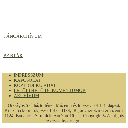
TÁNCARCHÍVUM
BÁBTÁR
IMPRESSZUM
KAPCSOLAT
KÖZÉRDEKŰ ADAT
LETÖLTHETŐ DOKUMENTUMOK
ARCHÍVUM
Országos Színháztörténeti Múzeum és Intézet, 1013 Budapest,
Krisztina körút 57., +36-1-375-1184, Bajor Gizi Színészmúzeum,
1124 Budapest, Stromfeld Aurél út 16. Copyright © All rights
reserved by design
..