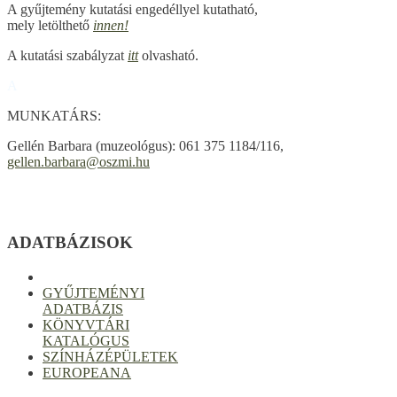
A gyűjtemény kutatási engedéllyel kutatható,
mely letölthető
innen!
A kutatási szabályzat
itt
olvasható.
A
MUNKATÁRS:
Gellén Barbara (muzeológus): 061 375 1184/116,
gellen.barbara@oszmi.hu
ADATBÁZISOK
GYŰJTEMÉNYI
ADATBÁZIS
KÖNYVTÁRI
KATALÓGUS
SZÍNHÁZÉPÜLETEK
EUROPEANA