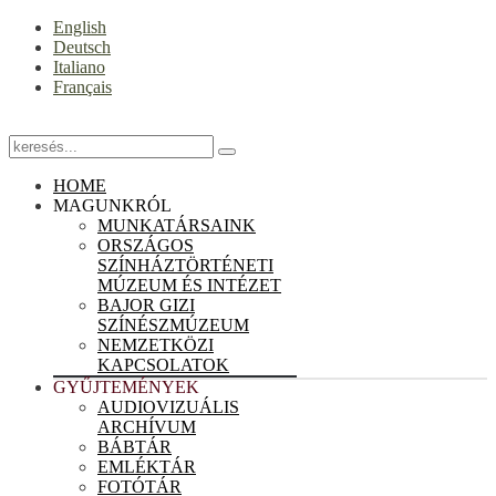
English
Deutsch
Italiano
Français
HOME
MAGUNKRÓL
MUNKATÁRSAINK
ORSZÁGOS
SZÍNHÁZTÖRTÉNETI
MÚZEUM ÉS INTÉZET
BAJOR GIZI
SZÍNÉSZMÚZEUM
NEMZETKÖZI
KAPCSOLATOK
GYŰJTEMÉNYEK
AUDIOVIZUÁLIS
ARCHÍVUM
BÁBTÁR
EMLÉKTÁR
FOTÓTÁR