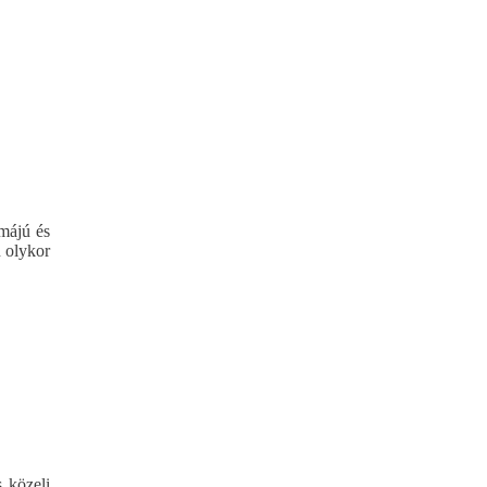
májú és
n olykor
s közeli