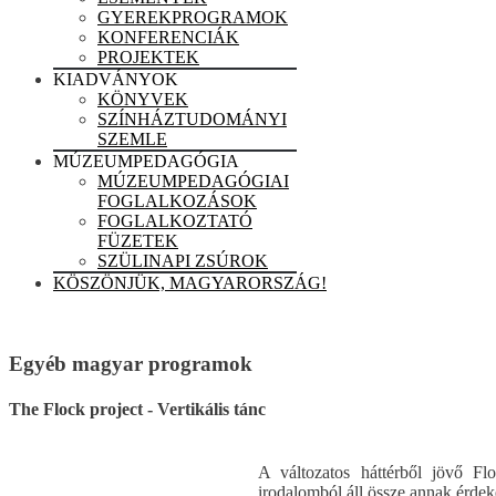
GYEREKPROGRAMOK
KONFERENCIÁK
PROJEKTEK
KIADVÁNYOK
KÖNYVEK
SZÍNHÁZTUDOMÁNYI
SZEMLE
MÚZEUMPEDAGÓGIA
MÚZEUMPEDAGÓGIAI
FOGLALKOZÁSOK
FOGLALKOZTATÓ
FÜZETEK
SZÜLINAPI ZSÚROK
KÖSZÖNJÜK, MAGYARORSZÁG!
Egyéb magyar programok
The Flock project - Vertikális tánc
A változatos háttérből jövő Flo
irodalomból áll össze annak érdek