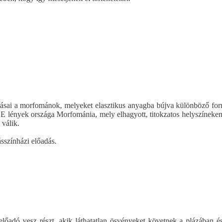
ásai a morfománok, melyeket elasztikus anyagba bújva különböző for
 E lények országa Morfománia, mely elhagyott, titokzatos helyszíneke
 válik.
sszínházi előadás.
előadó vesz részt, akik láthatatlan ösvényeket követnek a plázában é