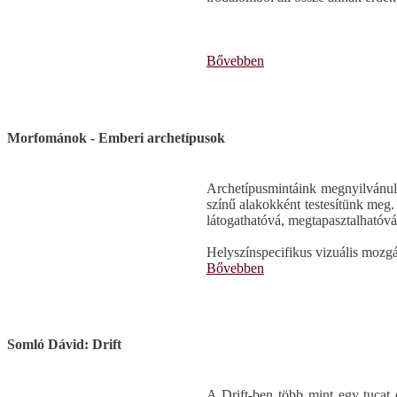
Bővebben
Morfománok - Emberi archetípusok
Archetípusmintáink megnyilvánul
színű alakokként testesítünk meg.
látogathatóvá, megtapasztalhatóvá
Helyszínspecifikus vizuális mozgá
Bővebben
Somló Dávid: Drift
A Drift-ben több mint egy tucat 