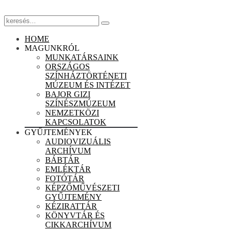
HOME
MAGUNKRÓL
MUNKATÁRSAINK
ORSZÁGOS
SZÍNHÁZTÖRTÉNETI
MÚZEUM ÉS INTÉZET
BAJOR GIZI
SZÍNÉSZMÚZEUM
NEMZETKÖZI
KAPCSOLATOK
GYŰJTEMÉNYEK
AUDIOVIZUÁLIS
ARCHÍVUM
BÁBTÁR
EMLÉKTÁR
FOTÓTÁR
KÉPZŐMŰVÉSZETI
GYŰJTEMÉNY
KÉZIRATTÁR
KÖNYVTÁR ÉS
CIKKARCHÍVUM