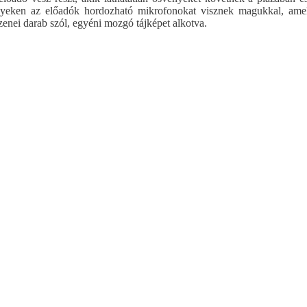
yeken az előadók hordozható mikrofonokat visznek magukkal, ame
enei darab szól, egyéni mozgó tájképet alkotva.