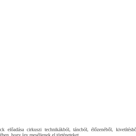
ck előadása cirkuszi technikákból, táncból, élőzenéből, kivetítésb
ében, hogy így meséljenek el történeteket.