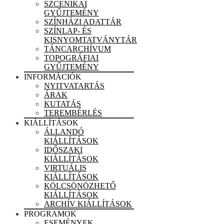
SZCENIKAI
GYŰJTEMÉNY
SZÍNHÁZI ADATTÁR
SZÍNLAP- ÉS
KISNYOMTATVÁNYTÁR
TÁNCARCHÍVUM
TOPOGRÁFIAI
GYŰJTEMÉNY
INFORMÁCIÓK
NYITVATARTÁS
ÁRAK
KUTATÁS
TEREMBÉRLÉS
KIÁLLÍTÁSOK
ÁLLANDÓ
KIÁLLÍTÁSOK
IDŐSZAKI
KIÁLLÍTÁSOK
VIRTUÁLIS
KIÁLLÍTÁSOK
KÖLCSÖNÖZHETŐ
KIÁLLÍTÁSOK
ARCHÍV KIÁLLÍTÁSOK
PROGRAMOK
ESEMÉNYEK