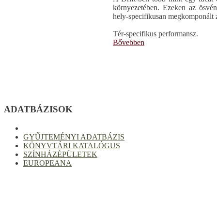
környezetében. Ezeken az ösvén
hely-specifikusan megkomponált z
Tér-specifikus performansz.
Bővebben
ADATBÁZISOK
GYŰJTEMÉNYI ADATBÁZIS
KÖNYVTÁRI KATALÓGUS
SZÍNHÁZÉPÜLETEK
EUROPEANA