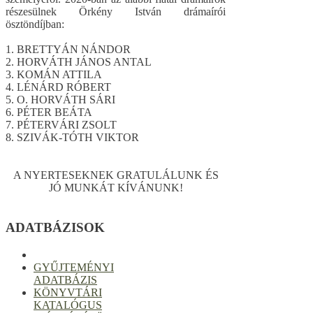
részesülnek Örkény István drámaírói
ösztöndíjban:
1. BRETTYÁN NÁNDOR
2. HORVÁTH JÁNOS ANTAL
3. KOMÁN ATTILA
4. LÉNÁRD RÓBERT
5. O. HORVÁTH SÁRI
6. PÉTER BEÁTA
7. PÉTERVÁRI ZSOLT
8. SZIVÁK-TÓTH VIKTOR
A NYERTESEKNEK GRATULÁLUNK ÉS
JÓ MUNKÁT KÍVÁNUNK!
ADATBÁZISOK
GYŰJTEMÉNYI
ADATBÁZIS
KÖNYVTÁRI
KATALÓGUS