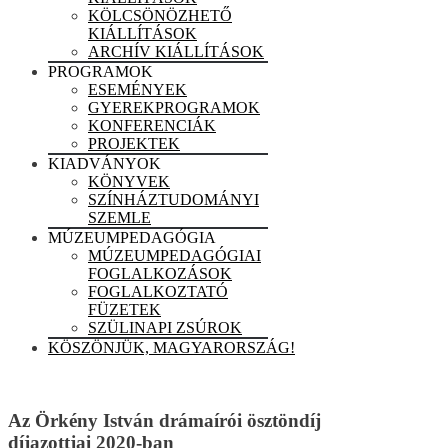
KÖLCSÖNÖZHETŐ
KIÁLLÍTÁSOK
ARCHÍV KIÁLLÍTÁSOK
PROGRAMOK
ESEMÉNYEK
GYEREKPROGRAMOK
KONFERENCIÁK
PROJEKTEK
KIADVÁNYOK
KÖNYVEK
SZÍNHÁZTUDOMÁNYI
SZEMLE
MÚZEUMPEDAGÓGIA
MÚZEUMPEDAGÓGIAI
FOGLALKOZÁSOK
FOGLALKOZTATÓ
FÜZETEK
SZÜLINAPI ZSÚROK
KÖSZÖNJÜK, MAGYARORSZÁG!
Az Örkény István drámaírói ösztöndíj
díjazottjai 2020-ban