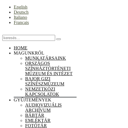
English
Deutsch
Italiano
Français
HOME
MAGUNKRÓL
MUNKATÁRSAINK
ORSZÁGOS
SZÍNHÁZTÖRTÉNETI
MÚZEUM ÉS INTÉZET
BAJOR GIZI
SZÍNÉSZMÚZEUM
NEMZETKÖZI
KAPCSOLATOK
GYŰJTEMÉNYEK
AUDIOVIZUÁLIS
ARCHÍVUM
BÁBTÁR
EMLÉKTÁR
FOTÓTÁR