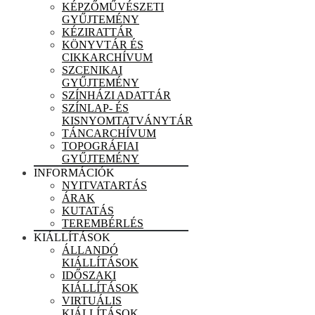
KÉPZŐMŰVÉSZETI
GYŰJTEMÉNY
KÉZIRATTÁR
KÖNYVTÁR ÉS
CIKKARCHÍVUM
SZCENIKAI
GYŰJTEMÉNY
SZÍNHÁZI ADATTÁR
SZÍNLAP- ÉS
KISNYOMTATVÁNYTÁR
TÁNCARCHÍVUM
TOPOGRÁFIAI
GYŰJTEMÉNY
INFORMÁCIÓK
NYITVATARTÁS
ÁRAK
KUTATÁS
TEREMBÉRLÉS
KIÁLLÍTÁSOK
ÁLLANDÓ
KIÁLLÍTÁSOK
IDŐSZAKI
KIÁLLÍTÁSOK
VIRTUÁLIS
KIÁLLÍTÁSOK