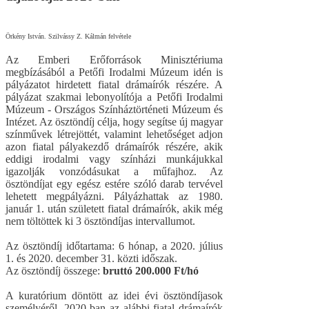
Örkény István. Szilvássy Z. Kálmán felvétele
Az Emberi Erőforrások Minisztériuma
megbízásából a Petőfi Irodalmi Múzeum idén is
pályázatot hirdetett fiatal drámaírók részére. A
pályázat szakmai lebonyolítója a Petőfi Irodalmi
Múzeum - Országos Színháztörténeti Múzeum és
Intézet. Az ösztöndíj célja, hogy segítse új magyar
színművek létrejöttét, valamint lehetőséget adjon
azon fiatal pályakezdő drámaírók részére, akik
eddigi irodalmi vagy színházi munkájukkal
igazolják vonzódásukat a műfajhoz. Az
ösztöndíjat egy egész estére szóló darab tervével
lehetett megpályázni. Pályázhattak az 1980.
január 1. után született fiatal drámaírók, akik még
nem töltöttek ki 3 ösztöndíjas intervallumot.
Az ösztöndíj időtartama: 6 hónap, a 2020. július
1. és 2020. december 31. közti időszak.
Az ösztöndíj összege:
bruttó 200.000 Ft/hó
A kuratórium döntött az idei évi ösztöndíjasok
személyéről. 2020-ban az alábbi fiatal drámaírók