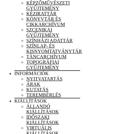
KÉPZŐMŰVÉSZETI
GYŰJTEMÉNY
KÉZIRATTÁR
KÖNYVTÁR ÉS
CIKKARCHÍVUM
SZCENIKAI
GYŰJTEMÉNY
SZÍNHÁZI ADATTÁR
SZÍNLAP- ÉS
KISNYOMTATVÁNYTÁR
TÁNCARCHÍVUM
TOPOGRÁFIAI
GYŰJTEMÉNY
INFORMÁCIÓK
NYITVATARTÁS
ÁRAK
KUTATÁS
TEREMBÉRLÉS
KIÁLLÍTÁSOK
ÁLLANDÓ
KIÁLLÍTÁSOK
IDŐSZAKI
KIÁLLÍTÁSOK
VIRTUÁLIS
KIÁLLÍTÁSOK