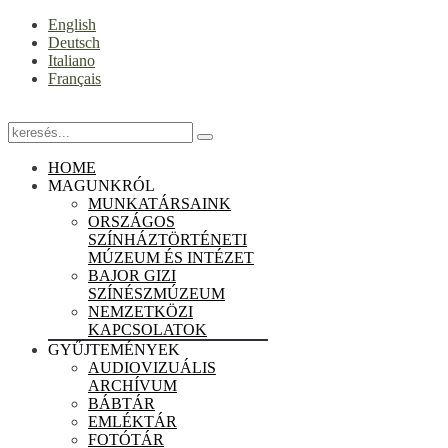
English
Deutsch
Italiano
Français
HOME
MAGUNKRÓL
MUNKATÁRSAINK
ORSZÁGOS
SZÍNHÁZTÖRTÉNETI
MÚZEUM ÉS INTÉZET
BAJOR GIZI
SZÍNÉSZMÚZEUM
NEMZETKÖZI
KAPCSOLATOK
GYŰJTEMÉNYEK
AUDIOVIZUÁLIS
ARCHÍVUM
BÁBTÁR
EMLÉKTÁR
FOTÓTÁR