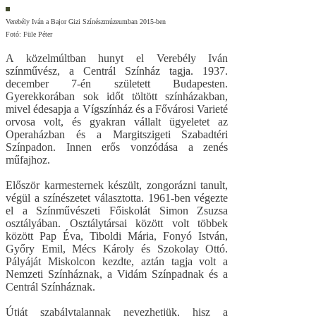
Verebély Iván a Bajor Gizi Színészmúzeumban 2015-ben
Fotó: Füle Péter
A közelmúltban hunyt el Verebély Iván
színművész, a Centrál Színház tagja. 1937.
december 7-én született Budapesten.
Gyerekkorában sok időt töltött színházakban,
mivel édesapja a Vígszínház és a Fővárosi Varieté
orvosa volt, és gyakran vállalt ügyeletet az
Operaházban és a Margitszigeti Szabadtéri
Színpadon. Innen erős vonzódása a zenés
műfajhoz.
Először karmesternek készült, zongorázni tanult,
végül a színészetet választotta. 1961-ben végezte
el a Színművészeti Főiskolát Simon Zsuzsa
osztályában. Osztálytársai között volt többek
között Pap Éva, Tiboldi Mária, Fonyó István,
Győry Emil, Mécs Károly és Szokolay Ottó.
Pályáját Miskolcon kezdte, aztán tagja volt a
Nemzeti Színháznak, a Vidám Színpadnak és a
Centrál Színháznak.
Útját szabálytalannak nevezhetjük, hisz a