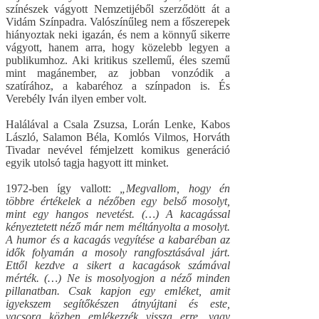
színészek vágyott Nemzetijéből szerződött át a
Vidám Színpadra. Valószínűleg nem a főszerepek
hiányoztak neki igazán, és nem a könnyű sikerre
vágyott, hanem arra, hogy közelebb legyen a
publikumhoz. Aki kritikus szellemű, éles szemű
mint magánember, az jobban vonzódik a
szatírához, a kabaréhoz a színpadon is. És
Verebély Iván ilyen ember volt.
Halálával a Csala Zsuzsa, Lorán Lenke, Kabos
László, Salamon Béla, Komlós Vilmos, Horváth
Tivadar nevével fémjelzett komikus generáció
egyik utolsó tagja hagyott itt minket.
1972-ben így vallott:
„Megvallom, hogy én
többre értékelek a nézőben egy belső mosolyt,
mint egy hangos nevetést. (…) A kacagással
kényeztetett néző már nem méltányolta a mosolyt.
A humor és a kacagás vegyítése a kabaréban az
idők folyamán a mosoly rangfosztásával járt.
Ettől kezdve a sikert a kacagások számával
mérték. (…) Ne is mosolyogjon a néző minden
pillanatban. Csak kapjon egy emléket, amit
igyekszem segítőkészen átnyújtani és este,
vacsora közben emlékezzék vissza erre, vagy