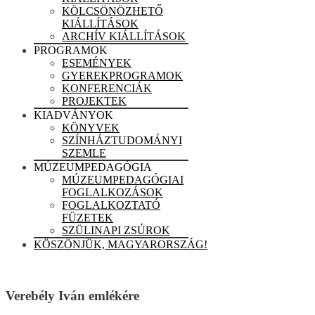
KÖLCSÖNÖZHETŐ
KIÁLLÍTÁSOK
ARCHÍV KIÁLLÍTÁSOK
PROGRAMOK
ESEMÉNYEK
GYEREKPROGRAMOK
KONFERENCIÁK
PROJEKTEK
KIADVÁNYOK
KÖNYVEK
SZÍNHÁZTUDOMÁNYI
SZEMLE
MÚZEUMPEDAGÓGIA
MÚZEUMPEDAGÓGIAI
FOGLALKOZÁSOK
FOGLALKOZTATÓ
FÜZETEK
SZÜLINAPI ZSÚROK
KÖSZÖNJÜK, MAGYARORSZÁG!
Verebély Iván emlékére