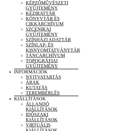
KÉPZŐMŰVÉSZETI
GYŰJTEMÉNY
KÉZIRATTÁR
KÖNYVTÁR ÉS
CIKKARCHÍVUM
SZCENIKAI
GYŰJTEMÉNY
SZÍNHÁZI ADATTÁR
SZÍNLAP- ÉS
KISNYOMTATVÁNYTÁR
TÁNCARCHÍVUM
TOPOGRÁFIAI
GYŰJTEMÉNY
INFORMÁCIÓK
NYITVATARTÁS
ÁRAK
KUTATÁS
TEREMBÉRLÉS
KIÁLLÍTÁSOK
ÁLLANDÓ
KIÁLLÍTÁSOK
IDŐSZAKI
KIÁLLÍTÁSOK
VIRTUÁLIS
KIÁLLÍTÁSOK