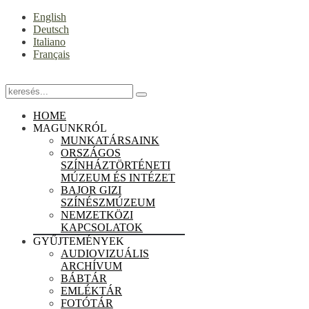
English
Deutsch
Italiano
Français
HOME
MAGUNKRÓL
MUNKATÁRSAINK
ORSZÁGOS
SZÍNHÁZTÖRTÉNETI
MÚZEUM ÉS INTÉZET
BAJOR GIZI
SZÍNÉSZMÚZEUM
NEMZETKÖZI
KAPCSOLATOK
GYŰJTEMÉNYEK
AUDIOVIZUÁLIS
ARCHÍVUM
BÁBTÁR
EMLÉKTÁR
FOTÓTÁR