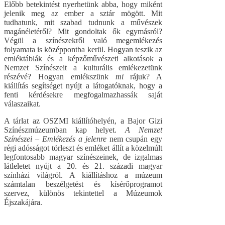
Előbb betekintést nyerhetünk abba, hogy miként
jelenik meg az ember a sztár mögött. Mit
tudhatunk, mit szabad tudnunk a művészek
magánéletéről? Mit gondoltak ők egymásról?
Végül a színészekről való megemlékezés
folyamata is középpontba kerül. Hogyan teszik az
emléktáblák és a képzőművészeti alkotások a
Nemzet Színészeit a kulturális emlékezetünk
részévé? Hogyan emlékszünk
mi
rájuk? A
kiállítás segítséget nyújt a látogatóknak, hogy a
fenti kérdésekre megfogalmazhassák saját
válaszaikat.
A tárlat az OSZMI kiállítóhelyén, a Bajor Gizi
Színészmúzeumban kap helyet.
A Nemzet
Színészei – Emlékezés a jelenre
nem csupán egy
régi adósságot törleszt és emléket állít a közelmúlt
legfontosabb magyar színészeinek, de izgalmas
látleletet nyújt a 20. és 21. századi magyar
színházi világról. A kiállításhoz a múzeum
számtalan beszélgetést és kísérőprogramot
szervez, különös tekintettel a Múzeumok
Éjszakájára.