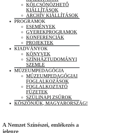
KÖLCSÖNÖZHETŐ
KIÁLLÍTÁSOK
ARCHÍV KIÁLLÍTÁSOK
PROGRAMOK
ESEMÉNYEK
GYEREKPROGRAMOK
KONFERENCIÁK
PROJEKTEK
KIADVÁNYOK
KÖNYVEK
SZÍNHÁZTUDOMÁNYI
SZEMLE
MÚZEUMPEDAGÓGIA
MÚZEUMPEDAGÓGIAI
FOGLALKOZÁSOK
FOGLALKOZTATÓ
FÜZETEK
SZÜLINAPI ZSÚROK
KÖSZÖNJÜK, MAGYARORSZÁG!
A Nemzet Színészei, emlékezés a
jelenre