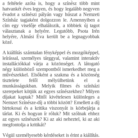
a feltétele azóta is, hogy a színész több mint
hatvankét éves legyen, és hogy legalább negyven
évadot a színészi pályán vagy húszat a Nemzeti
Színház tagjaként dolgozzon le. Amennyiben a
cím egy viselője elhalálozik, a többiek új tagot
választanak a helyére. Legutóbb, Psota Irén
helyére, Almási Éva került be a legnagyobbak
közé.
A kiállítás számtalan fényképpel és mozgóképpel,
leírással, személyes tárggyal, valamint interaktív
installációkkal várja a közönséget. A látogató
négy különböző szempontból ismerkedhet meg a
művészekkel. Elsőként a szakma és a közönség
tisztelete felől mélyülhetünk el a
munkásságukban. Melyik filmes és színházi
szerepeket kötjük az egyes színészekhez? Milyen
díjakat kaptak? Mitől kivételesen különleges a
Nemzet Színésze-díj a többi között? Emellett a díj
birtokosai és a kritika viszonyát is körbejárja a
tárlat. Ki és hogyan ír róluk? Mit szólnak ehhez
az egyes színészek? Ki az aki neheztel, ki az aki
megfontolja a kritikát?
Végül személyesebb kérdéseket is érint a kiállítás.