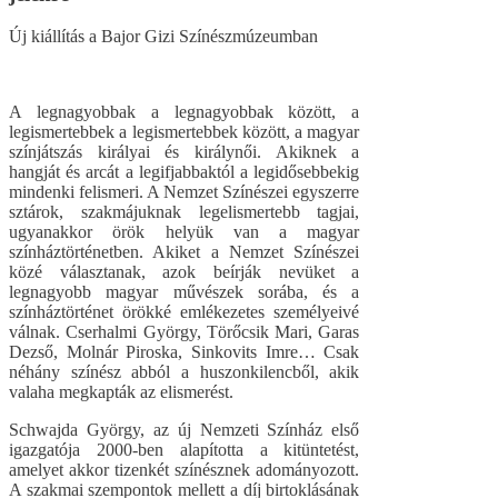
Új kiállítás a Bajor Gizi Színészmúzeumban
A legnagyobbak a legnagyobbak között, a
legismertebbek a legismertebbek között, a magyar
színjátszás királyai és királynői. Akiknek a
hangját és arcát a legifjabbaktól a legidősebbekig
mindenki felismeri. A Nemzet Színészei egyszerre
sztárok, szakmájuknak legelismertebb tagjai,
ugyanakkor örök helyük van a magyar
színháztörténetben. Akiket a Nemzet Színészei
közé választanak, azok beírják nevüket a
legnagyobb magyar művészek sorába, és a
színháztörténet örökké emlékezetes személyeivé
válnak. Cserhalmi György, Törőcsik Mari, Garas
Dezső, Molnár Piroska, Sinkovits Imre… Csak
néhány színész abból a huszonkilencből, akik
valaha megkapták az elismerést.
Schwajda György, az új Nemzeti Színház első
igazgatója 2000-ben alapította a kitüntetést,
amelyet akkor tizenkét színésznek adományozott.
A szakmai szempontok mellett a díj birtoklásának