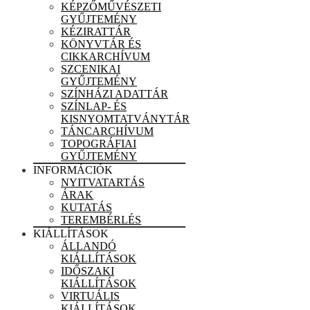
KÉPZŐMŰVÉSZETI
GYŰJTEMÉNY
KÉZIRATTÁR
KÖNYVTÁR ÉS
CIKKARCHÍVUM
SZCENIKAI
GYŰJTEMÉNY
SZÍNHÁZI ADATTÁR
SZÍNLAP- ÉS
KISNYOMTATVÁNYTÁR
TÁNCARCHÍVUM
TOPOGRÁFIAI
GYŰJTEMÉNY
INFORMÁCIÓK
NYITVATARTÁS
ÁRAK
KUTATÁS
TEREMBÉRLÉS
KIÁLLÍTÁSOK
ÁLLANDÓ
KIÁLLÍTÁSOK
IDŐSZAKI
KIÁLLÍTÁSOK
VIRTUÁLIS
KIÁLLÍTÁSOK