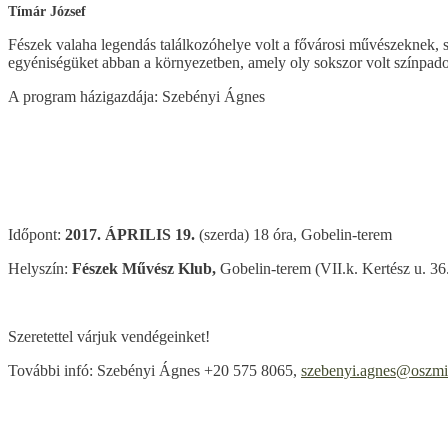
Tímár József
Fészek valaha legendás találkozóhelye volt a fővárosi művészeknek, s
egyéniségüket abban a környezetben, amely oly sokszor volt színpado
A program házigazdája: Szebényi Ágnes
Időpont:
2017. ÁPRILIS 19.
(szerda) 18 óra, Gobelin-terem
Helyszín:
Fészek Művész Klub,
Gobelin-terem (VII.k. Kertész u. 36.
Szeretettel várjuk vendégeinket!
További infó: Szebényi Ágnes +20 575 8065,
szebenyi.agnes@oszmi