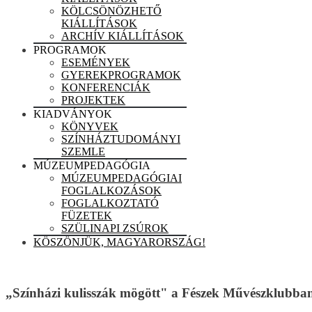
KÖLCSÖNÖZHETŐ
KIÁLLÍTÁSOK
ARCHÍV KIÁLLÍTÁSOK
PROGRAMOK
ESEMÉNYEK
GYEREKPROGRAMOK
KONFERENCIÁK
PROJEKTEK
KIADVÁNYOK
KÖNYVEK
SZÍNHÁZTUDOMÁNYI
SZEMLE
MÚZEUMPEDAGÓGIA
MÚZEUMPEDAGÓGIAI
FOGLALKOZÁSOK
FOGLALKOZTATÓ
FÜZETEK
SZÜLINAPI ZSÚROK
KÖSZÖNJÜK, MAGYARORSZÁG!
„Színházi kulisszák mögött" a Fészek Művészklubba