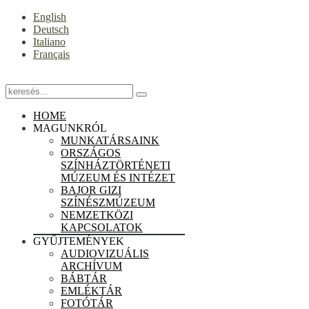
English
Deutsch
Italiano
Français
HOME
MAGUNKRÓL
MUNKATÁRSAINK
ORSZÁGOS
SZÍNHÁZTÖRTÉNETI
MÚZEUM ÉS INTÉZET
BAJOR GIZI
SZÍNÉSZMÚZEUM
NEMZETKÖZI
KAPCSOLATOK
GYŰJTEMÉNYEK
AUDIOVIZUÁLIS
ARCHÍVUM
BÁBTÁR
EMLÉKTÁR
FOTÓTÁR