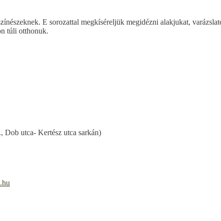
zínészeknek. E sorozattal megkíséreljük megidézni alakjukat, varázslat
n túli otthonuk.
, Dob utca- Kertész utca sarkán)
.hu