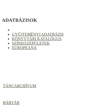
ADATBÁZISOK
GYŰJTEMÉNYI ADATBÁZIS
KÖNYVTÁRI KATALÓGUS
SZÍNHÁZÉPÜLETEK
EUROPEANA
TÁNCARCHÍVUM
BÁBTÁR