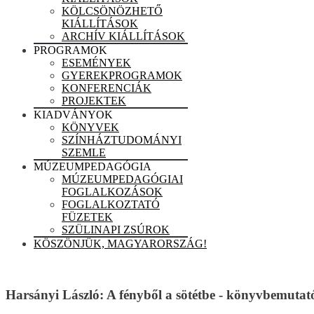
KÖLCSÖNÖZHETŐ
KIÁLLÍTÁSOK
ARCHÍV KIÁLLÍTÁSOK
PROGRAMOK
ESEMÉNYEK
GYEREKPROGRAMOK
KONFERENCIÁK
PROJEKTEK
KIADVÁNYOK
KÖNYVEK
SZÍNHÁZTUDOMÁNYI
SZEMLE
MÚZEUMPEDAGÓGIA
MÚZEUMPEDAGÓGIAI
FOGLALKOZÁSOK
FOGLALKOZTATÓ
FÜZETEK
SZÜLINAPI ZSÚROK
KÖSZÖNJÜK, MAGYARORSZÁG!
Harsányi László: A fényből a sötétbe - könyvbemutat