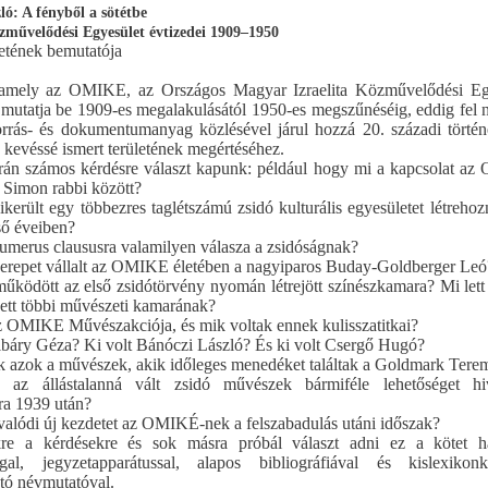
ló: A fényből a sötétbe
zművelődési Egyesület évtizedei 1909–1950
etének bemutatója
 amely az OMIKE, az Országos Magyar Izraelita Közművelődési Eg
t mutatja be 1909-es megalakulásától 1950-es megszűnéséig, eddig fel 
rrás- és dokumentumanyag közlésével járul hozzá 20. századi törté
 kevéssé ismert területének megértéséhez.
rán számos kérdésre választ kapunk: például hogy mi a kapcsolat a
 Simon rabbi között?
került egy többezres taglétszámú zsidó kulturális egyesületet létrehoz
ső éveiben?
numerus claususra valamilyen válasza a zsidóságnak?
erepet vállalt az OMIKE életében a nagyiparos Buday-Goldberger Leó
ködött az első zsidótörvény nyomán létrejött színészkamara? Mi lett 
vett többi művészeti kamarának?
z OMIKE Művészakciója, és mik voltak ennek kulisszatitkai?
ibáry Géza? Ki volt Bánóczi László? És ki volt Csergő Hugó?
k azok a művészek, akik időleges menedéket találtak a Goldmark Ter
-e az állástalanná vált zsidó művészek bármiféle lehetőséget hi
ára 1939 után?
valódi új kezdetet az OMIKÉ-nek a felszabadulás utáni időszak?
re a kérdésekre és sok másra próbál választ adni ez a kötet h
gal, jegyzetapparátussal, alapos bibliográfiával és kislexikon
tó névmutatóval.