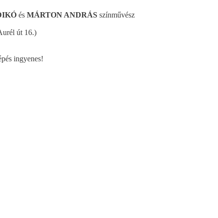
DIKÓ
és
MÁRTON ANDRÁS
színművész
rél út 16.)
épés ingyenes!