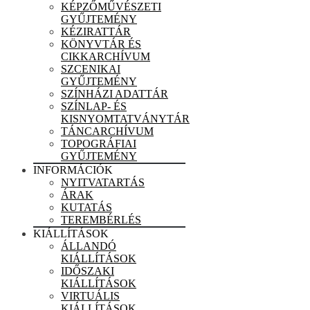
KÉPZŐMŰVÉSZETI
GYŰJTEMÉNY
KÉZIRATTÁR
KÖNYVTÁR ÉS
CIKKARCHÍVUM
SZCENIKAI
GYŰJTEMÉNY
SZÍNHÁZI ADATTÁR
SZÍNLAP- ÉS
KISNYOMTATVÁNYTÁR
TÁNCARCHÍVUM
TOPOGRÁFIAI
GYŰJTEMÉNY
INFORMÁCIÓK
NYITVATARTÁS
ÁRAK
KUTATÁS
TEREMBÉRLÉS
KIÁLLÍTÁSOK
ÁLLANDÓ
KIÁLLÍTÁSOK
IDŐSZAKI
KIÁLLÍTÁSOK
VIRTUÁLIS
KIÁLLÍTÁSOK