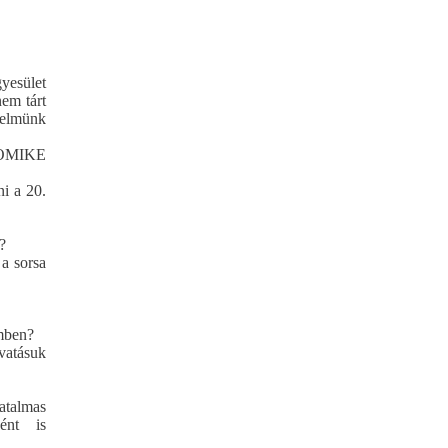
yesület
nem tárt
nelmünk
z OMIKE
ni a 20.
?
a sorsa
emben?
vatásuk
atalmas
ként is