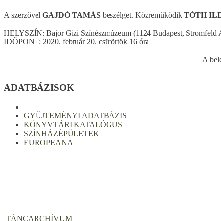
A szerzővel
GAJDÓ TAMÁS
beszélget. Közreműködik
TÓTH IL
HELYSZÍN: Bajor Gizi Színészmúzeum (1124 Budapest, Stromfeld Au
IDŐPONT: 2020. február 20. csütörtök 16 óra
A bel
ADATBÁZISOK
GYŰJTEMÉNYI ADATBÁZIS
KÖNYVTÁRI KATALÓGUS
SZÍNHÁZÉPÜLETEK
EUROPEANA
TÁNCARCHÍVUM