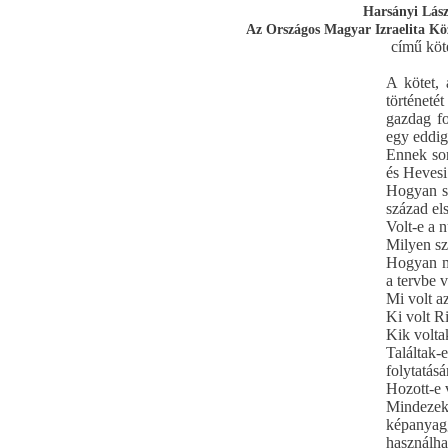
Harsányi Lász
Az Országos Magyar Izraelita Kö
című köt
A kötet,
történeté
gazdag fo
egy eddig
Ennek so
és Hevesi
Hogyan si
század el
Volt-e a 
Milyen sz
Hogyan mű
a tervbe 
Mi volt a
Ki volt R
Kik volta
Találtak
folytatás
Hozott-e 
Mindezek
képanyag
használha