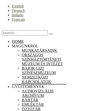
English
Deutsch
Italiano
Français
HOME
MAGUNKRÓL
MUNKATÁRSAINK
ORSZÁGOS
SZÍNHÁZTÖRTÉNETI
MÚZEUM ÉS INTÉZET
BAJOR GIZI
SZÍNÉSZMÚZEUM
NEMZETKÖZI
KAPCSOLATOK
GYŰJTEMÉNYEK
AUDIOVIZUÁLIS
ARCHÍVUM
BÁBTÁR
EMLÉKTÁR
FOTÓTÁR