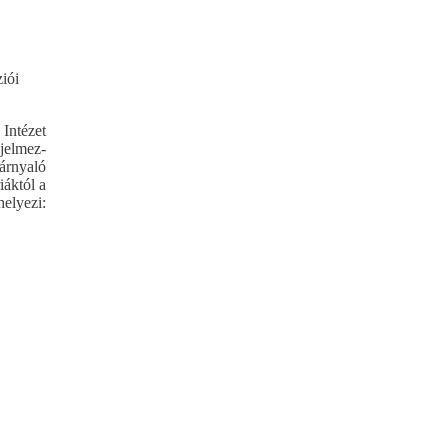
iói
Intézet
jelmez-
zárnyaló
iáktól a
helyezi: