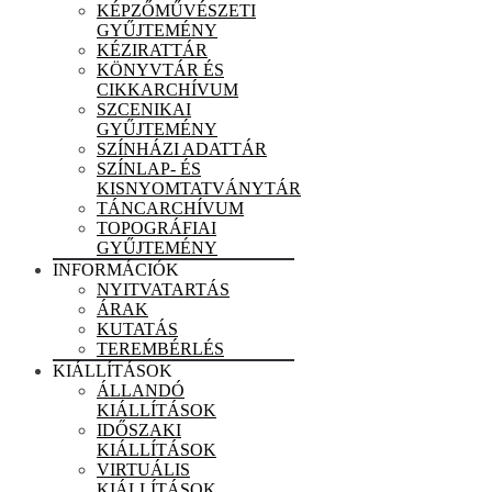
KÉPZŐMŰVÉSZETI
GYŰJTEMÉNY
KÉZIRATTÁR
KÖNYVTÁR ÉS
CIKKARCHÍVUM
SZCENIKAI
GYŰJTEMÉNY
SZÍNHÁZI ADATTÁR
SZÍNLAP- ÉS
KISNYOMTATVÁNYTÁR
TÁNCARCHÍVUM
TOPOGRÁFIAI
GYŰJTEMÉNY
INFORMÁCIÓK
NYITVATARTÁS
ÁRAK
KUTATÁS
TEREMBÉRLÉS
KIÁLLÍTÁSOK
ÁLLANDÓ
KIÁLLÍTÁSOK
IDŐSZAKI
KIÁLLÍTÁSOK
VIRTUÁLIS
KIÁLLÍTÁSOK