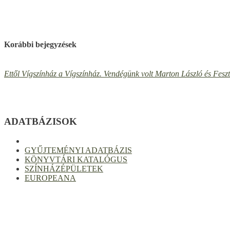
Korábbi bejegyzések
Ettől Vígszínház a Vígszínház. Vendégünk volt Marton László és Fesz
ADATBÁZISOK
GYŰJTEMÉNYI ADATBÁZIS
KÖNYVTÁRI KATALÓGUS
SZÍNHÁZÉPÜLETEK
EUROPEANA