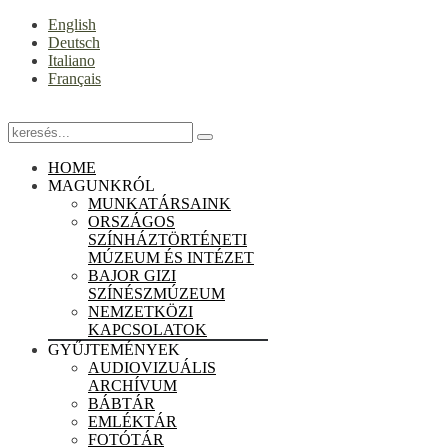
English
Deutsch
Italiano
Français
HOME
MAGUNKRÓL
MUNKATÁRSAINK
ORSZÁGOS
SZÍNHÁZTÖRTÉNETI
MÚZEUM ÉS INTÉZET
BAJOR GIZI
SZÍNÉSZMÚZEUM
NEMZETKÖZI
KAPCSOLATOK
GYŰJTEMÉNYEK
AUDIOVIZUÁLIS
ARCHÍVUM
BÁBTÁR
EMLÉKTÁR
FOTÓTÁR