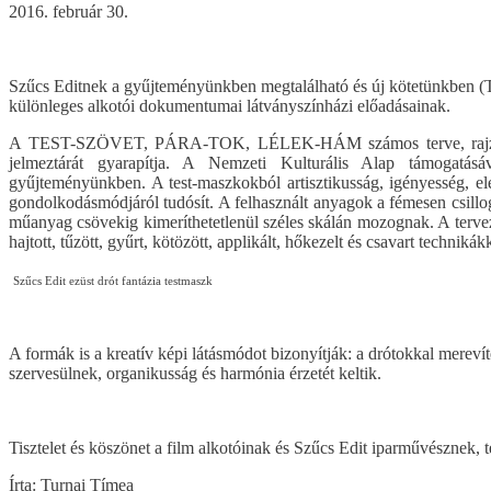
2016. február 30.
Szűcs Editnek a gyűjteményünkben megtalálható és új kötetünkben (T
különleges alkotói dokumentumai látványszínházi előadásainak.
A TEST-SZÖVET, PÁRA-TOK, LÉLEK-HÁM számos terve, rajza és 
jelmeztárát gyarapítja. A Nemzeti Kulturális Alap támogatásáv
gyűjteményünkben. A test-maszkokból artisztikusság, igényesség, el
gondolkodásmódjáról tudósít. A felhasznált anyagok a fémesen csillogó
műanyag csövekig kimeríthetetlenül széles skálán mozognak. A tervez
hajtott, tűzött, gyűrt, kötözött, applikált, hőkezelt és csavart technikákk
Szűcs Edit ezüst drót fantázia testmaszk
A formák is a kreatív képi látásmódot bizonyítják: a drótokkal mereví
szervesülnek, organikusság és harmónia érzetét keltik.
Tisztelet és köszönet a film alkotóinak és Szűcs Edit iparművésznek, 
Írta: Turnai Tímea