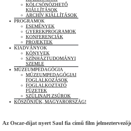
KÖLCSÖNÖZHETŐ
KIÁLLÍTÁSOK
ARCHÍV KIÁLLÍTÁSOK
PROGRAMOK
ESEMÉNYEK
GYEREKPROGRAMOK
KONFERENCIÁK
PROJEKTEK
KIADVÁNYOK
KÖNYVEK
SZÍNHÁZTUDOMÁNYI
SZEMLE
MÚZEUMPEDAGÓGIA
MÚZEUMPEDAGÓGIAI
FOGLALKOZÁSOK
FOGLALKOZTATÓ
FÜZETEK
SZÜLINAPI ZSÚROK
KÖSZÖNJÜK, MAGYARORSZÁG!
Az Oscar-díjat nyert Saul fia című film jelmezterve