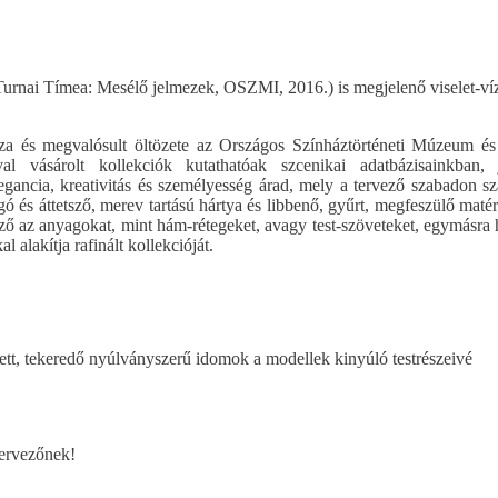
urnai Tímea: Mesélő jelmezek, OSZMI, 2016.) is megjelenő viselet-víz
megvalósult öltözete az Országos Színháztörténeti Múzeum és 
al vásárolt kollekciók kutathatóak szcenikai adatbázisainkban, 
egancia, kreativitás és személyesség árad, mely a tervező szabadon s
 és áttetsző, merev tartású hártya és libbenő, gyűrt, megfeszülő matér
ő az anyagokat, mint hám-rétegeket, avagy test-szöveteket, egymásra 
al alakítja rafinált kollekcióját.
tett, tekeredő nyúlványszerű idomok a modellek kinyúló testrészeivé
tervezőnek!