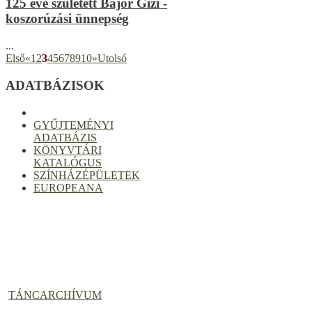
125 éve született Bajor Gizi -
koszorúzási ünnepség
...
Első
«
1
2
3
4
5
6
7
8
9
10
»
Utolsó
ADATBÁZISOK
GYŰJTEMÉNYI
ADATBÁZIS
KÖNYVTÁRI
KATALÓGUS
SZÍNHÁZÉPÜLETEK
EUROPEANA
TÁNCARCHÍVUM