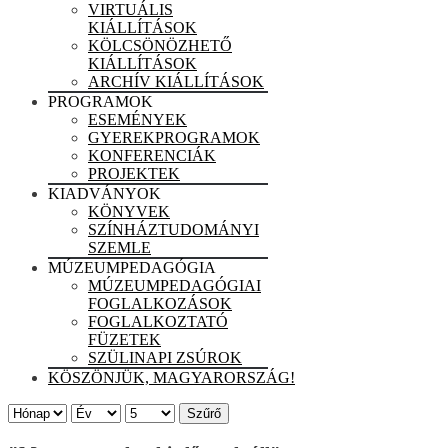
VIRTUÁLIS
KIÁLLÍTÁSOK
KÖLCSÖNÖZHETŐ
KIÁLLÍTÁSOK
ARCHÍV KIÁLLÍTÁSOK
PROGRAMOK
ESEMÉNYEK
GYEREKPROGRAMOK
KONFERENCIÁK
PROJEKTEK
KIADVÁNYOK
KÖNYVEK
SZÍNHÁZTUDOMÁNYI
SZEMLE
MÚZEUMPEDAGÓGIA
MÚZEUMPEDAGÓGIAI
FOGLALKOZÁSOK
FOGLALKOZTATÓ
FÜZETEK
SZÜLINAPI ZSÚROK
KÖSZÖNJÜK, MAGYARORSZÁG!
Szűrő