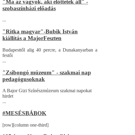
"Ma az vagyok, aki előttetek áll" -
szobaszínházi előadás
...
"Ritka magyar"-Bubik István
kiállítás a MajorFeszten
Budapesttől alig 40 percre, a Dunakanyarban a
festői
...
"Zsibongó múzeum" - szakmai nap
pedagógusoknak
A Bajor Gizi Színészmúzeum szakmai napokat
hirdet
...
#MESÉSBÁBOK
[row][column one-third]