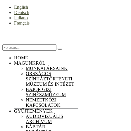
English
Deutsch
Italiano
Français
HOME
MAGUNKRÓL
MUNKATÁRSAINK
ORSZÁGOS
SZÍNHÁZTÖRTÉNETI
MÚZEUM ÉS INTÉZET
BAJOR GIZI
SZÍNÉSZMÚZEUM
NEMZETKÖZI
KAPCSOLATOK
GYŰJTEMÉNYEK
AUDIOVIZUÁLIS
ARCHÍVUM
BÁBTÁR