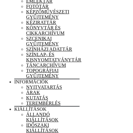
EMLÉKTÁR
FOTÓTÁR
KÉPZŐMŰVÉSZETI
GYŰJTEMÉNY
KÉZIRATTÁR
KÖNYVTÁR ÉS
CIKKARCHÍVUM
SZCENIKAI
GYŰJTEMÉNY
SZÍNHÁZI ADATTÁR
SZÍNLAP- ÉS
KISNYOMTATVÁNYTÁR
TÁNCARCHÍVUM
TOPOGRÁFIAI
GYŰJTEMÉNY
INFORMÁCIÓK
NYITVATARTÁS
ÁRAK
KUTATÁS
TEREMBÉRLÉS
KIÁLLÍTÁSOK
ÁLLANDÓ
KIÁLLÍTÁSOK
IDŐSZAKI
KIÁLLÍTÁSOK