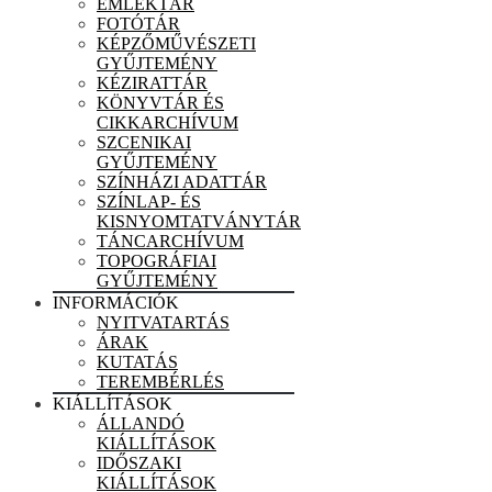
EMLÉKTÁR
FOTÓTÁR
KÉPZŐMŰVÉSZETI
GYŰJTEMÉNY
KÉZIRATTÁR
KÖNYVTÁR ÉS
CIKKARCHÍVUM
SZCENIKAI
GYŰJTEMÉNY
SZÍNHÁZI ADATTÁR
SZÍNLAP- ÉS
KISNYOMTATVÁNYTÁR
TÁNCARCHÍVUM
TOPOGRÁFIAI
GYŰJTEMÉNY
INFORMÁCIÓK
NYITVATARTÁS
ÁRAK
KUTATÁS
TEREMBÉRLÉS
KIÁLLÍTÁSOK
ÁLLANDÓ
KIÁLLÍTÁSOK
IDŐSZAKI
KIÁLLÍTÁSOK