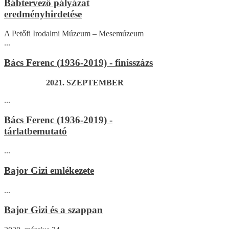
Bábtervező pályázat
eredményhirdetése
A Petőfi Irodalmi Múzeum – Mesemúzeum
...
Bács Ferenc (1936-2019) - finisszázs
2021. SZEPTEMBER
...
Bács Ferenc (1936-2019) -
tárlatbemutató
...
Bajor Gizi emlékezete
...
Bajor Gizi és a szappan