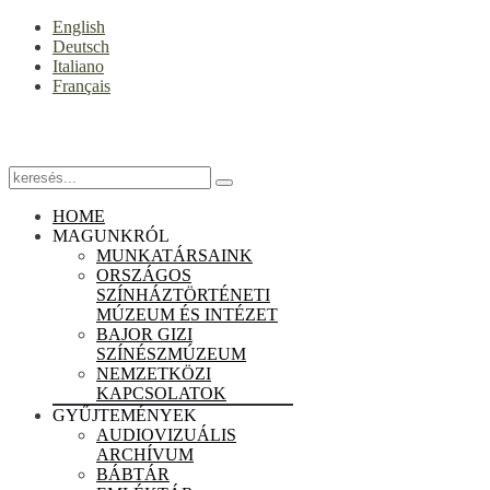
English
Deutsch
Italiano
Français
HOME
MAGUNKRÓL
MUNKATÁRSAINK
ORSZÁGOS
SZÍNHÁZTÖRTÉNETI
MÚZEUM ÉS INTÉZET
BAJOR GIZI
SZÍNÉSZMÚZEUM
NEMZETKÖZI
KAPCSOLATOK
GYŰJTEMÉNYEK
AUDIOVIZUÁLIS
ARCHÍVUM
BÁBTÁR