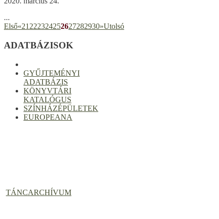
2020. március 24.
...
Első
«
21
22
23
24
25
26
27
28
29
30
»
Utolsó
ADATBÁZISOK
GYŰJTEMÉNYI
ADATBÁZIS
KÖNYVTÁRI
KATALÓGUS
SZÍNHÁZÉPÜLETEK
EUROPEANA
TÁNCARCHÍVUM