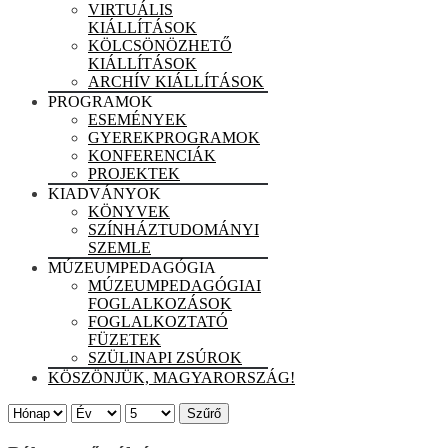
VIRTUÁLIS
KIÁLLÍTÁSOK
KÖLCSÖNÖZHETŐ
KIÁLLÍTÁSOK
ARCHÍV KIÁLLÍTÁSOK
PROGRAMOK
ESEMÉNYEK
GYEREKPROGRAMOK
KONFERENCIÁK
PROJEKTEK
KIADVÁNYOK
KÖNYVEK
SZÍNHÁZTUDOMÁNYI
SZEMLE
MÚZEUMPEDAGÓGIA
MÚZEUMPEDAGÓGIAI
FOGLALKOZÁSOK
FOGLALKOZTATÓ
FÜZETEK
SZÜLINAPI ZSÚROK
KÖSZÖNJÜK, MAGYARORSZÁG!
Szűrő