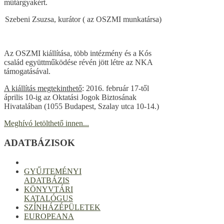
műtárgyakért.
Szebeni Zsuzsa, kurátor ( az OSZMI munkatársa)
Az OSZMI kiállítása, több intézmény és a Kós
család együttműködése révén jött létre az NKA
támogatásával.
A kiállítás megtekinthető
: 2016. február 17-től
április 10-ig az Oktatási Jogok Biztosának
Hivatalában (1055 Budapest, Szalay utca 10-14.)
Meghívó letölthető innen...
ADATBÁZISOK
GYŰJTEMÉNYI
ADATBÁZIS
KÖNYVTÁRI
KATALÓGUS
SZÍNHÁZÉPÜLETEK
EUROPEANA