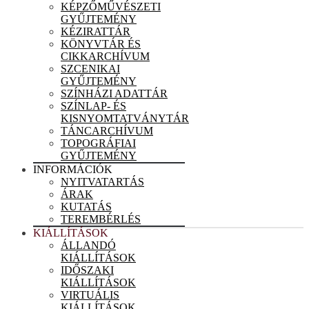
KÉPZŐMŰVÉSZETI
GYŰJTEMÉNY
KÉZIRATTÁR
KÖNYVTÁR ÉS
CIKKARCHÍVUM
SZCENIKAI
GYŰJTEMÉNY
SZÍNHÁZI ADATTÁR
SZÍNLAP- ÉS
KISNYOMTATVÁNYTÁR
TÁNCARCHÍVUM
TOPOGRÁFIAI
GYŰJTEMÉNY
INFORMÁCIÓK
NYITVATARTÁS
ÁRAK
KUTATÁS
TEREMBÉRLÉS
KIÁLLÍTÁSOK
ÁLLANDÓ
KIÁLLÍTÁSOK
IDŐSZAKI
KIÁLLÍTÁSOK
VIRTUÁLIS
KIÁLLÍTÁSOK