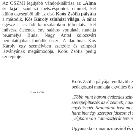
Az OSZMI legújabb vándorkiállítása az „
Alma
és fája
” színházi metszéspontok címmel, két
külön egységből áll: az első
Koós Zsófia pályája
a második,
Kós Károly színházi világa
. A tárlat
egésze a családi kapcsolatokon túlmutatva két
művész életének egy sajátos vonulatát mutatja
be,amelya Budai Nagy Antal kolozsvári
bemutatójában fonódik össze. A darabnak Kós
Károly egy személyben szerzője és színpadi
látványának megálmodója, Koós Zsófia pedig
szereplője.
Koós Zsófia pályája rendkívül sz
pedagógusi munkája együttes ötv
Koós Zsófia
„
Több mint három évtizedes színé
szerepépítkezés az érzelmek, hal
egyéniségét. Szatmáron ívelt maga
harmincnégy szerepet játszott el 
„légköre van ”atmoszférát teremt
Ugyanakkor dinamizmusáról és e