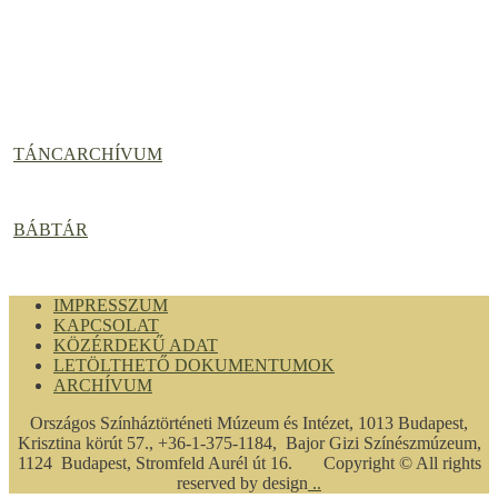
TÁNCARCHÍVUM
BÁBTÁR
IMPRESSZUM
KAPCSOLAT
KÖZÉRDEKŰ ADAT
LETÖLTHETŐ DOKUMENTUMOK
ARCHÍVUM
Országos Színháztörténeti Múzeum és Intézet, 1013 Budapest,
Krisztina körút 57., +36-1-375-1184, Bajor Gizi Színészmúzeum,
1124 Budapest, Stromfeld Aurél út 16. Copyright © All rights
reserved by design
..