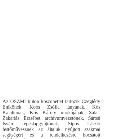
Az OSZMI külön köszönettel tartozik Czeglédy
Enikőnek, Koós Zsófia lányának, Kós
Katalinnak, Kós Károly unokájának, Salat-
Zakariás Erzsébet archívumvezetőnek, Sárosi
Isván képeslapgyűjtőnek, Sipos László
festőművésznek az általuk nyújtott szakmai
segítségért és a rendelkezésre bocsátott