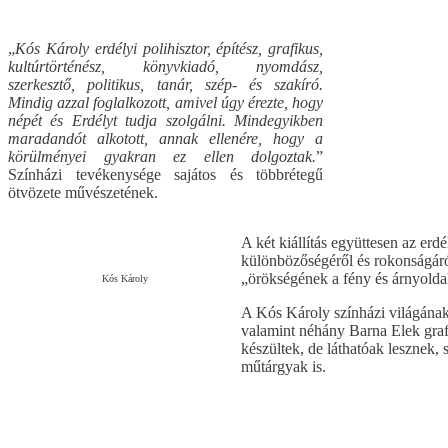
„
Kós Károly erdélyi polihisztor, építész, grafikus,
kultúrtörténész, könyvkiadó, nyomdász,
szerkesztő, politikus, tanár, szép- és szakíró.
Mindig azzal foglalkozott, amivel úgy érezte, hogy
népét és Erdélyt tudja szolgálni. Mindegyikben
maradandót alkotott, annak ellenére, hogy a
körülményei gyakran ez ellen dolgoztak.
”
Színházi tevékenysége sajátos és többrétegű
ötvözete művészetének.
A két kiállítás együttesen az er
különbözőségéről és rokonságár
„örökségének a fény és árnyolda
Kós Károly
A Kós Károly színházi világána
valamint néhány Barna Elek graf
készültek, de láthatóak lesznek, 
műtárgyak is.