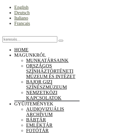
English
Deutsch
Italiano
Français
HOME
MAGUNKRÓL
MUNKATÁRSAINK
ORSZÁGOS
SZÍNHÁZTÖRTÉNETI
MÚZEUM ÉS INTÉZET
BAJOR GIZI
SZÍNÉSZMÚZEUM
NEMZETKÖZI
KAPCSOLATOK
GYŰJTEMÉNYEK
AUDIOVIZUÁLIS
ARCHÍVUM
BÁBTÁR
EMLÉKTÁR
FOTÓTÁR