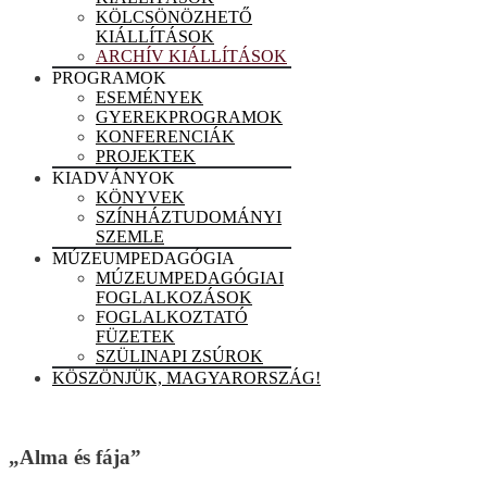
KÖLCSÖNÖZHETŐ
KIÁLLÍTÁSOK
ARCHÍV KIÁLLÍTÁSOK
PROGRAMOK
ESEMÉNYEK
GYEREKPROGRAMOK
KONFERENCIÁK
PROJEKTEK
KIADVÁNYOK
KÖNYVEK
SZÍNHÁZTUDOMÁNYI
SZEMLE
MÚZEUMPEDAGÓGIA
MÚZEUMPEDAGÓGIAI
FOGLALKOZÁSOK
FOGLALKOZTATÓ
FÜZETEK
SZÜLINAPI ZSÚROK
KÖSZÖNJÜK, MAGYARORSZÁG!
„Alma és fája”