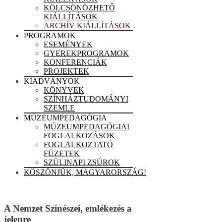
KÖLCSÖNÖZHETŐ
KIÁLLÍTÁSOK
ARCHÍV KIÁLLÍTÁSOK
PROGRAMOK
ESEMÉNYEK
GYEREKPROGRAMOK
KONFERENCIÁK
PROJEKTEK
KIADVÁNYOK
KÖNYVEK
SZÍNHÁZTUDOMÁNYI
SZEMLE
MÚZEUMPEDAGÓGIA
MÚZEUMPEDAGÓGIAI
FOGLALKOZÁSOK
FOGLALKOZTATÓ
FÜZETEK
SZÜLINAPI ZSÚROK
KÖSZÖNJÜK, MAGYARORSZÁG!
A Nemzet Színészei, emlékezés a
jelenre