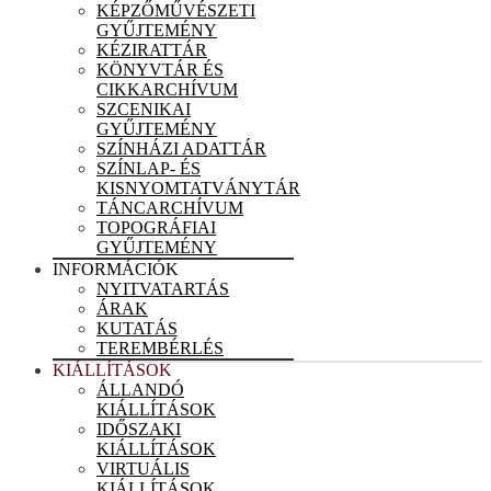
KÉPZŐMŰVÉSZETI
GYŰJTEMÉNY
KÉZIRATTÁR
KÖNYVTÁR ÉS
CIKKARCHÍVUM
SZCENIKAI
GYŰJTEMÉNY
SZÍNHÁZI ADATTÁR
SZÍNLAP- ÉS
KISNYOMTATVÁNYTÁR
TÁNCARCHÍVUM
TOPOGRÁFIAI
GYŰJTEMÉNY
INFORMÁCIÓK
NYITVATARTÁS
ÁRAK
KUTATÁS
TEREMBÉRLÉS
KIÁLLÍTÁSOK
ÁLLANDÓ
KIÁLLÍTÁSOK
IDŐSZAKI
KIÁLLÍTÁSOK
VIRTUÁLIS
KIÁLLÍTÁSOK