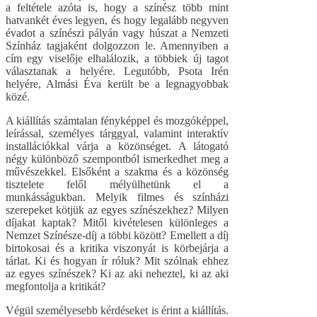
a feltétele azóta is, hogy a színész több mint
hatvankét éves legyen, és hogy legalább negyven
évadot a színészi pályán vagy húszat a Nemzeti
Színház tagjaként dolgozzon le. Amennyiben a
cím egy viselője elhalálozik, a többiek új tagot
választanak a helyére. Legutóbb, Psota Irén
helyére, Almási Éva került be a legnagyobbak
közé.
A kiállítás számtalan fényképpel és mozgóképpel,
leírással, személyes tárggyal, valamint interaktív
installációkkal várja a közönséget. A látogató
négy különböző szempontból ismerkedhet meg a
művészekkel. Elsőként a szakma és a közönség
tisztelete felől mélyülhetünk el a
munkásságukban. Melyik filmes és színházi
szerepeket kötjük az egyes színészekhez? Milyen
díjakat kaptak? Mitől kivételesen különleges a
Nemzet Színésze-díj a többi között? Emellett a díj
birtokosai és a kritika viszonyát is körbejárja a
tárlat. Ki és hogyan ír róluk? Mit szólnak ehhez
az egyes színészek? Ki az aki neheztel, ki az aki
megfontolja a kritikát?
Végül személyesebb kérdéseket is érint a kiállítás.