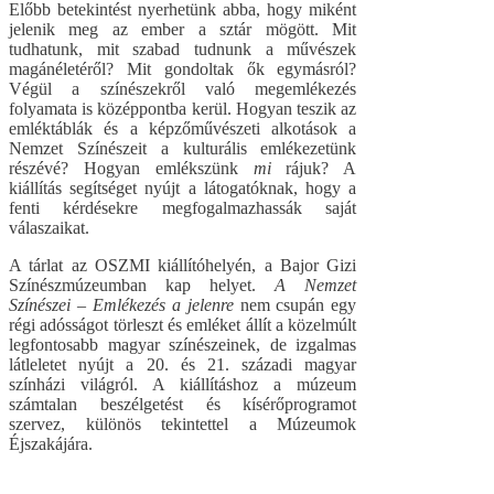
Előbb betekintést nyerhetünk abba, hogy miként
jelenik meg az ember a sztár mögött. Mit
tudhatunk, mit szabad tudnunk a művészek
magánéletéről? Mit gondoltak ők egymásról?
Végül a színészekről való megemlékezés
folyamata is középpontba kerül. Hogyan teszik az
emléktáblák és a képzőművészeti alkotások a
Nemzet Színészeit a kulturális emlékezetünk
részévé? Hogyan emlékszünk
mi
rájuk? A
kiállítás segítséget nyújt a látogatóknak, hogy a
fenti kérdésekre megfogalmazhassák saját
válaszaikat.
A tárlat az OSZMI kiállítóhelyén, a Bajor Gizi
Színészmúzeumban kap helyet.
A Nemzet
Színészei – Emlékezés a jelenre
nem csupán egy
régi adósságot törleszt és emléket állít a közelmúlt
legfontosabb magyar színészeinek, de izgalmas
látleletet nyújt a 20. és 21. századi magyar
színházi világról. A kiállításhoz a múzeum
számtalan beszélgetést és kísérőprogramot
szervez, különös tekintettel a Múzeumok
Éjszakájára.