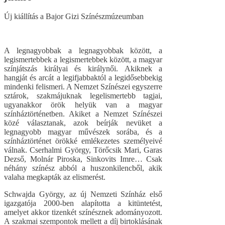
Új kiállítás a Bajor Gizi Színészmúzeumban
A legnagyobbak a legnagyobbak között, a
legismertebbek a legismertebbek között, a magyar
színjátszás királyai és királynői. Akiknek a
hangját és arcát a legifjabbaktól a legidősebbekig
mindenki felismeri. A Nemzet Színészei egyszerre
sztárok, szakmájuknak legelismertebb tagjai,
ugyanakkor örök helyük van a magyar
színháztörténetben. Akiket a Nemzet Színészei
közé választanak, azok beírják nevüket a
legnagyobb magyar művészek sorába, és a
színháztörténet örökké emlékezetes személyeivé
válnak. Cserhalmi György, Törőcsik Mari, Garas
Dezső, Molnár Piroska, Sinkovits Imre… Csak
néhány színész abból a huszonkilencből, akik
valaha megkapták az elismerést.
Schwajda György, az új Nemzeti Színház első
igazgatója 2000-ben alapította a kitüntetést,
amelyet akkor tizenkét színésznek adományozott.
A szakmai szempontok mellett a díj birtoklásának