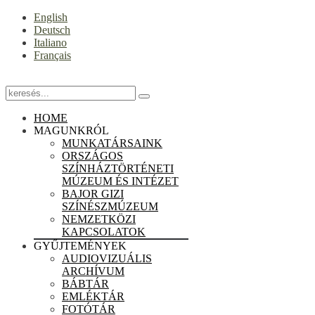
English
Deutsch
Italiano
Français
HOME
MAGUNKRÓL
MUNKATÁRSAINK
ORSZÁGOS
SZÍNHÁZTÖRTÉNETI
MÚZEUM ÉS INTÉZET
BAJOR GIZI
SZÍNÉSZMÚZEUM
NEMZETKÖZI
KAPCSOLATOK
GYŰJTEMÉNYEK
AUDIOVIZUÁLIS
ARCHÍVUM
BÁBTÁR
EMLÉKTÁR
FOTÓTÁR