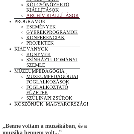
KÖLCSÖNÖZHETŐ
KIÁLLÍTÁSOK
ARCHÍV KIÁLLÍTÁSOK
PROGRAMOK
ESEMÉNYEK
GYEREKPROGRAMOK
KONFERENCIÁK
PROJEKTEK
KIADVÁNYOK
KÖNYVEK
SZÍNHÁZTUDOMÁNYI
SZEMLE
MÚZEUMPEDAGÓGIA
MÚZEUMPEDAGÓGIAI
FOGLALKOZÁSOK
FOGLALKOZTATÓ
FÜZETEK
SZÜLINAPI ZSÚROK
KÖSZÖNJÜK, MAGYARORSZÁG!
„Benne voltam a muzsikában, és a
muzsika bennem volt...”