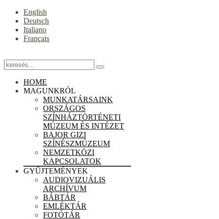
English
Deutsch
Italiano
Français
HOME
MAGUNKRÓL
MUNKATÁRSAINK
ORSZÁGOS
SZÍNHÁZTÖRTÉNETI
MÚZEUM ÉS INTÉZET
BAJOR GIZI
SZÍNÉSZMÚZEUM
NEMZETKÖZI
KAPCSOLATOK
GYŰJTEMÉNYEK
AUDIOVIZUÁLIS
ARCHÍVUM
BÁBTÁR
EMLÉKTÁR
FOTÓTÁR