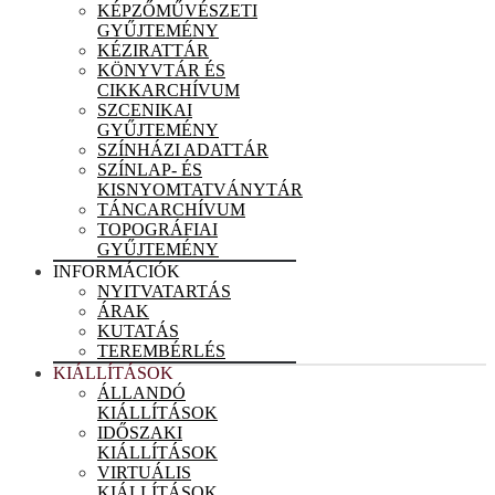
KÉPZŐMŰVÉSZETI
GYŰJTEMÉNY
KÉZIRATTÁR
KÖNYVTÁR ÉS
CIKKARCHÍVUM
SZCENIKAI
GYŰJTEMÉNY
SZÍNHÁZI ADATTÁR
SZÍNLAP- ÉS
KISNYOMTATVÁNYTÁR
TÁNCARCHÍVUM
TOPOGRÁFIAI
GYŰJTEMÉNY
INFORMÁCIÓK
NYITVATARTÁS
ÁRAK
KUTATÁS
TEREMBÉRLÉS
KIÁLLÍTÁSOK
ÁLLANDÓ
KIÁLLÍTÁSOK
IDŐSZAKI
KIÁLLÍTÁSOK
VIRTUÁLIS
KIÁLLÍTÁSOK