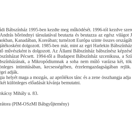
ládi Bábszínház 1995-ben kezdte meg működését. 1996-tól kezdve szere
András bőröndnyi társulatával beutazta és beutazza az egész világot 
amokban, Kanadában, Koreában; turnézott Európa szinte összes országá
játékosként dolgozott. 1985-ben már, mint az egri Harlekin Bábszínház
zítő művészként is dolgozott. Az Állami Bábszínház bábszínész képzés
ábszínházat Pécsett. 1994-től a Budapest Bábszínház szcenikusa, a Sz
bszínházának, a Mikropódiumnak a soha nem múló varázsa két, töké
leges intimitásában, kecsességében, érzelemgazdagságában rejlik.
égei adják.
rgia helyét maga a mozgás, az aprólékos tánc és a zene összhangja adj
m két különleges előadását kívánja bemutatni.
kácsy Mihály u. 83.
 kurátora (PIM-OSzMI Bábgyűjtemény)