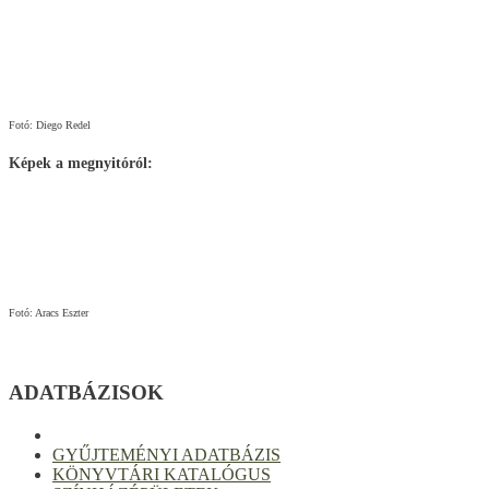
Fotó: Diego Redel
Képek a megnyitóról:
Fotó: Aracs Eszter
ADATBÁZISOK
GYŰJTEMÉNYI ADATBÁZIS
KÖNYVTÁRI KATALÓGUS