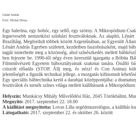
Lénárt András
Fotó: Michal Drtina
Egy balerina, egy bohóc, egy sellő, egy szörny. A Mikropódium Csa
legnevesebb nemzetközi színházi fesztiváloknak. Az alapító, Lénárt 
Brazíliáig. Megfordult többek között Argentínában, az Egyesült Áll
Lénárt András Egerben született, kezdetben faszobrászként, majd báb
tagját ismerhette meg a közönség, ahol színészkedés mellett bábkés
ben fejezete be. 1990-től négy éven keresztül igazgatta a Bóbita B
Filmművészeti Egyetem bábosztályainak szakmai tanára. Önálló bá
csiszolt előadás (STOP, Állj meg, és nézz! és Con Anima) külön
jelentőségét a figurák technikai jellege, a mozgatás kifinomult lehetős
Egy speciális bábtechnika kerül a darabjai középpontjába: a dramatu
fesztiválok és turnék színes világa mellett kiállításunk a Mikropódiu
Helyszín:
Munkácsy Mihály Művelődési Ház, 2045 Törökbálint, Mun
Megnyitó:
2017. szeptember 22. 18.00
A kiállítást megnyitotta:
Lovas Lilla segédmuzeológus, a kiállítás
Látogatható:
2017. szeptember 22. és október 26. között