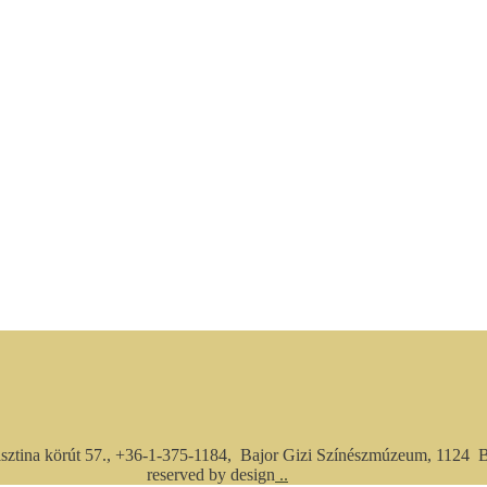
risztina körút 57., +36-1-375-1184, Bajor Gizi Színészmúzeum, 1124 
reserved by design
..