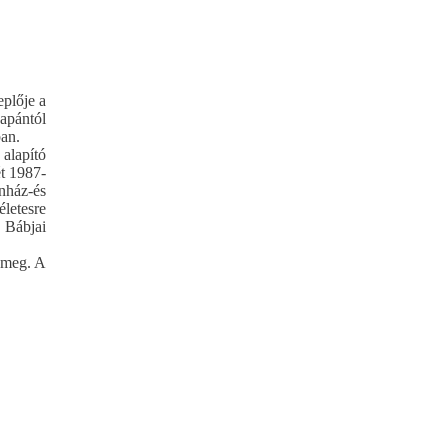
plője a
Japántól
ban.
 alapító
ét 1987-
ínház-és
letesre
 Bábjai
a meg. A