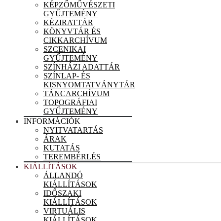
KÉPZŐMŰVÉSZETI
GYŰJTEMÉNY
KÉZIRATTÁR
KÖNYVTÁR ÉS
CIKKARCHÍVUM
SZCENIKAI
GYŰJTEMÉNY
SZÍNHÁZI ADATTÁR
SZÍNLAP- ÉS
KISNYOMTATVÁNYTÁR
TÁNCARCHÍVUM
TOPOGRÁFIAI
GYŰJTEMÉNY
INFORMÁCIÓK
NYITVATARTÁS
ÁRAK
KUTATÁS
TEREMBÉRLÉS
KIÁLLÍTÁSOK
ÁLLANDÓ
KIÁLLÍTÁSOK
IDŐSZAKI
KIÁLLÍTÁSOK
VIRTUÁLIS
KIÁLLÍTÁSOK