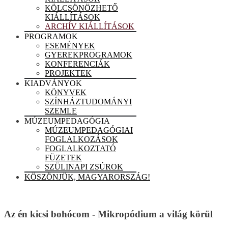
KÖLCSÖNÖZHETŐ
KIÁLLÍTÁSOK
ARCHÍV KIÁLLÍTÁSOK
PROGRAMOK
ESEMÉNYEK
GYEREKPROGRAMOK
KONFERENCIÁK
PROJEKTEK
KIADVÁNYOK
KÖNYVEK
SZÍNHÁZTUDOMÁNYI
SZEMLE
MÚZEUMPEDAGÓGIA
MÚZEUMPEDAGÓGIAI
FOGLALKOZÁSOK
FOGLALKOZTATÓ
FÜZETEK
SZÜLINAPI ZSÚROK
KÖSZÖNJÜK, MAGYARORSZÁG!
Az én kicsi bohócom - Mikropódium a világ körül