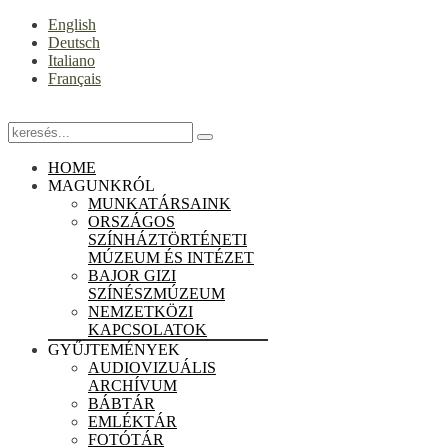
English
Deutsch
Italiano
Français
HOME
MAGUNKRÓL
MUNKATÁRSAINK
ORSZÁGOS
SZÍNHÁZTÖRTÉNETI
MÚZEUM ÉS INTÉZET
BAJOR GIZI
SZÍNÉSZMÚZEUM
NEMZETKÖZI
KAPCSOLATOK
GYŰJTEMÉNYEK
AUDIOVIZUÁLIS
ARCHÍVUM
BÁBTÁR
EMLÉKTÁR
FOTÓTÁR