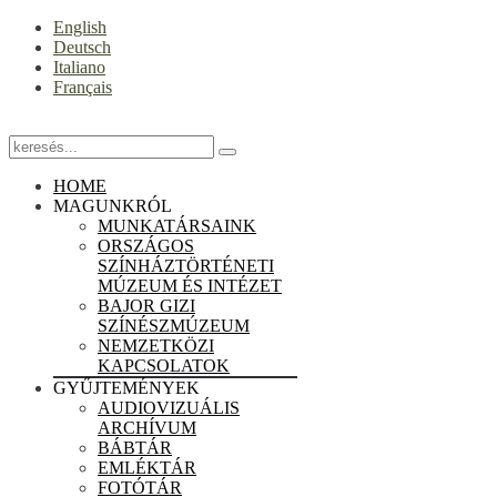
English
Deutsch
Italiano
Français
HOME
MAGUNKRÓL
MUNKATÁRSAINK
ORSZÁGOS
SZÍNHÁZTÖRTÉNETI
MÚZEUM ÉS INTÉZET
BAJOR GIZI
SZÍNÉSZMÚZEUM
NEMZETKÖZI
KAPCSOLATOK
GYŰJTEMÉNYEK
AUDIOVIZUÁLIS
ARCHÍVUM
BÁBTÁR
EMLÉKTÁR
FOTÓTÁR