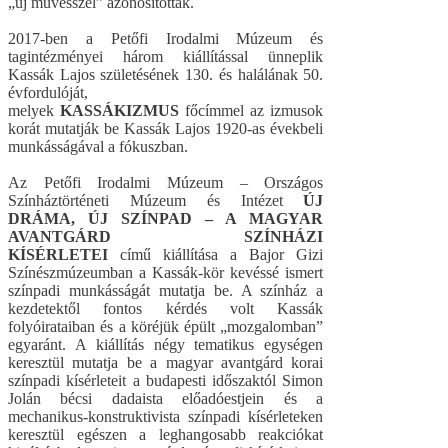
„új művésszel” azonosították.
2017-ben a Petőfi Irodalmi Múzeum és
tagintézményei három kiállítással ünneplik
Kassák Lajos születésének 130. és halálának 50.
évfordulóját,
melyek
KASSÁKIZMUS
főcímmel az izmusok
korát mutatják be Kassák Lajos 1920-as évekbeli
munkásságával a fókuszban.
Az Petőfi Irodalmi Múzeum – Országos
Színháztörténeti Múzeum és Intézet
ÚJ
DRÁMA, ÚJ SZÍNPAD – A MAGYAR
AVANTGÁRD SZÍNHÁZI
KÍSÉRLETEI
című kiállítása a Bajor Gizi
Színészmúzeumban a Kassák-kör kevéssé ismert
színpadi munkásságát mutatja be. A színház a
kezdetektől fontos kérdés volt Kassák
folyóirataiban és a köréjük épült „mozgalomban”
egyaránt. A kiállítás négy tematikus egységen
keresztül mutatja be a magyar avantgárd korai
színpadi kísérleteit a budapesti időszaktól Simon
Jolán bécsi dadaista előadóestjein és a
mechanikus-konstruktivista színpadi kísérleteken
keresztül egészen a leghangosabb reakciókat