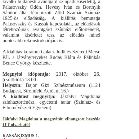
kiváltó budapesti avantgárd színpadi kísérletig, a
Palasovszky Ödön, Hevesy Iván és Bortnyik
Sándor által létrehozott Zöld Szamár Színház
1925-ös előadásáig. A kiállítás bemutatja
Palasovszky és Kassák kapcsolatát, az előadások
létrehozóinak avantgárd színházi előtörténetét,
valamint kísérletet tesz az előadás minél
pontosabb rekonstrukciójára is.
A kiállítás kurátora Galácz Judit és Szeredi Merse
Pál, a látványterveket Rudas Klára és Pálinkás
Bence György készítette.
Megnyitó időpontja:
2017. október 26.
(csütörtök) 18.00
Helyszín:
Bajor Gizi Színészmúzeum (1124
Budapest, Stromfeld Aurél út 16.)
A kiállítást megnyitja:
Jákfalvi Magdolna
színháztörténész, egyetemi tanár (Színház- és
Filmművészeti Egyetem)
Jákfalvi Magdolna a megnyitón elhangzott beszéde
ITT olvasható!
KASSÁKIZMUS 1.