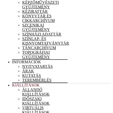
KÉPZŐMŰVÉSZETI
GYŰJTEMÉNY
KÉZIRATTÁR
KÖNYVTÁR ÉS
CIKKARCHÍVUM
SZCENIKAI
GYŰJTEMÉNY
SZÍNHÁZI ADATTÁR
SZÍNLAP- ÉS
KISNYOMTATVÁNYTÁR
TÁNCARCHÍVUM
TOPOGRÁFIAI
GYŰJTEMÉNY
INFORMÁCIÓK
NYITVATARTÁS
ÁRAK
KUTATÁS
TEREMBÉRLÉS
KIÁLLÍTÁSOK
ÁLLANDÓ
KIÁLLÍTÁSOK
IDŐSZAKI
KIÁLLÍTÁSOK
VIRTUÁLIS
KIÁLLÍTÁSOK