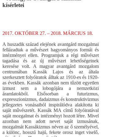
kísérletei
2017. OKTÓBER 27. – 2018. MÁRCIUS 18.
A huszadik század elejének avantgárd mozgalmai
fellázadtak a művészet hagyományos formái és
intézményei ellen. Programjuk a régi művészet
tagadása és az új művészet lehetőségeinek
keresése volt. A magyar avantgárd mozgalom
centrumában Kassák Lajos és az általa
szerkesztett folyóiratok álltak az 1910-es és 1920-
as években. Kassák azonban nem tűzött egyetlen
izmust sem a lobogójára a nemzetközi
áramlatokból. Elsősorban a futurizmus,
expresszionizmus, dadaizmus és konstruktivizmus
jellegzetes vonásaiból inspirálódva alakította ki
saját művészetét. Kassák MA című folyóiratával
saját mozgalmat és intézményt hozott létre. Mivel
azonban nem adott nevet saját izmusának,
mozgalmát Kassákizmus néven az ő személyével,
a különc, hosszú hajú, fekete orosz inget viselő,