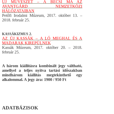
ÚJ MŰVÉSZET – A BÉCSI MA AZ
AVANTGÁRD NEMZETKÖZI
HÁLÓZATAIBAN
Petőfi Irodalmi Múzeum, 2017. október 13. –
2018. február 25.
KASSÁKIZMUS 2.
AZ ÚJ KASSÁK – A LÓ MEGHAL ÉS A
MADARAK KIREPÜLNEK
Kassák Múzeum, 2017. október 20. – 2018.
február 25.
A három kiállításra kombinált jegy váltható,
amellyel a teljes nyitva tartási időszakban
mindhárom kiállítás megtekinthető egy
alkalommal. A jegy ára: 1900 / 950 Ft
ADATBÁZISOK