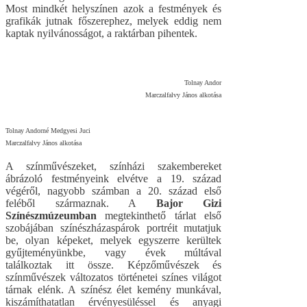
Most mindkét helyszínen azok a festmények és
grafikák jutnak főszerephez, melyek eddig nem
kaptak nyilvánosságot, a raktárban pihentek.
Tolnay Andor
Marczalfalvy János alkotása
Tolnay Andorné Medgyesi Juci
Marczalfalvy János alkotása
A színművészeket, színházi szakembereket
ábrázoló festményeink elvétve a 19. század
végéről, nagyobb számban a 20. század első
feléből származnak. A
Bajor Gizi
Színészmúzeumban
megtekinthető tárlat első
szobájában színészházaspárok portréit mutatjuk
be, olyan képeket, melyek egyszerre kerültek
gyűjteményünkbe, vagy évek múltával
találkoztak itt össze. Képzőművészek és
színművészek változatos történetei színes világot
tárnak elénk. A színész élet kemény munkával,
kiszámíthatatlan érvényesüléssel és anyagi