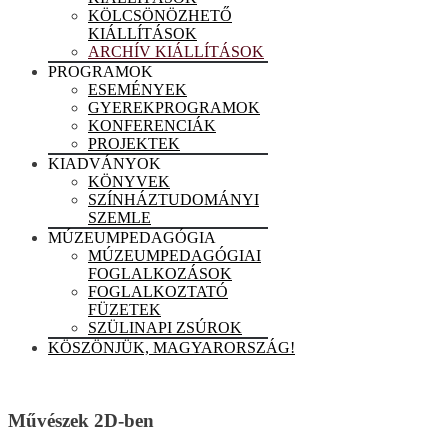
KÖLCSÖNÖZHETŐ
KIÁLLÍTÁSOK
ARCHÍV KIÁLLÍTÁSOK
PROGRAMOK
ESEMÉNYEK
GYEREKPROGRAMOK
KONFERENCIÁK
PROJEKTEK
KIADVÁNYOK
KÖNYVEK
SZÍNHÁZTUDOMÁNYI
SZEMLE
MÚZEUMPEDAGÓGIA
MÚZEUMPEDAGÓGIAI
FOGLALKOZÁSOK
FOGLALKOZTATÓ
FÜZETEK
SZÜLINAPI ZSÚROK
KÖSZÖNJÜK, MAGYARORSZÁG!
Művészek 2D-ben