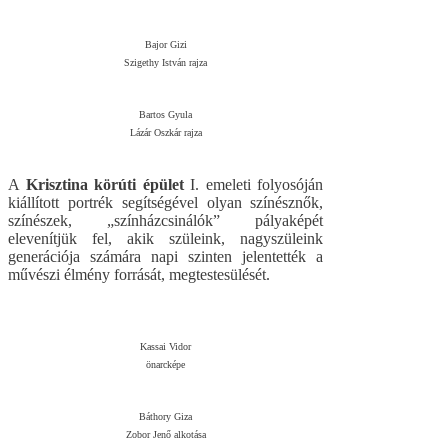
Bajor Gizi
Szigethy István rajza
Bartos Gyula
Lázár Oszkár rajza
A
Krisztina körúti épület
I. emeleti folyosóján
kiállított portrék segítségével olyan színésznők,
színészek, „színházcsinálók” pályaképét
elevenítjük fel, akik szüleink, nagyszüleink
generációja számára napi szinten jelentették a
művészi élmény forrását, megtestesülését.
Kassai Vidor
önarcképe
Báthory Giza
Zobor Jenő alkotása