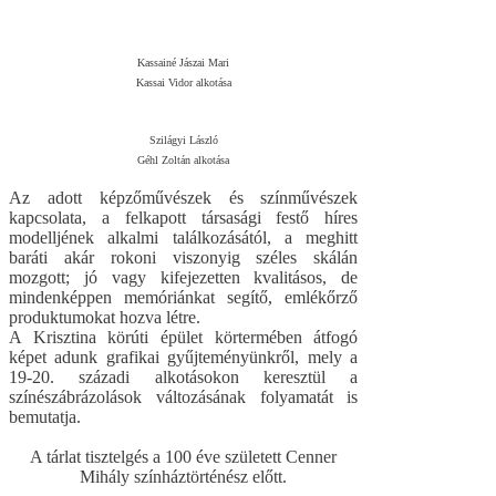
Kassainé Jászai Mari
Kassai Vidor alkotása
Szilágyi László
Géhl Zoltán alkotása
Az adott képzőművészek és színművészek
kapcsolata, a felkapott társasági festő híres
modelljének alkalmi találkozásától, a meghitt
baráti akár rokoni viszonyig széles skálán
mozgott; jó vagy kifejezetten kvalitásos, de
mindenképpen memóriánkat segítő, emlékőrző
produktumokat hozva létre.
A Krisztina körúti épület körtermében átfogó
képet adunk grafikai gyűjteményünkről, mely a
19-20. századi alkotásokon keresztül a
színészábrázolások változásának folyamatát is
bemutatja.
A tárlat tisztelgés a 100 éve született Cenner
Mihály színháztörténész előtt.