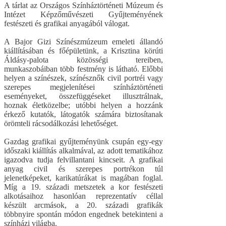
A tárlat az Országos Színháztörténeti Múzeum és
Intézet Képzőművészeti Gyűjteményének
festészeti és grafikai anyagából válogat.
A Bajor Gizi Színészmúzeum emeleti állandó
kiállításában és főépületünk, a Krisztina körúti
Áldásy-palota közösségi tereiben,
munkaszobáiban több festmény is látható. Előbbi
helyen a színészek, színésznők civil portréi vagy
szerepes megjelenítései színháztörténeti
eseményeket, összefüggéseket illusztrálnak,
hoznak életközelbe; utóbbi helyen a hozzánk
érkező kutatók, látogatók számára biztosítanak
örömteli rácsodálkozási lehetőséget.
Gazdag grafikai gyűjteményünk csupán egy-egy
időszaki kiállítás alkalmával, az adott tematikához
igazodva tudja felvillantani kincseit. A grafikai
anyag civil és szerepes portrékon túl
jelenetképeket, karikatúrákat is magában foglal.
Míg a 19. századi metszetek a kor festészeti
alkotásaihoz hasonlóan reprezentatív céllal
készült arcmások, a 20. századi grafikák
többnyire spontán módon engednek betekinteni a
színházi világba.