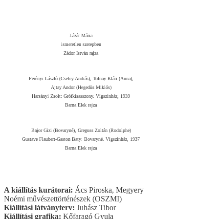
Lázár Mária
ismeretlen szerepben
Zádor István rajza
Perényi László (Cseley András), Tolnay Klári (Anna),
Ajtay Andor (Hegedüs Miklós)
Harsányi Zsolt: Grófkisasszony. Vígszínház, 1939
Barna Elek rajza
Bajor Gizi (Bovaryné), Greguss Zoltán (Rodolphe)
Gustave Flaubert-Gaston Baty: Bovaryné. Vígszínház, 1937
Barna Elek rajza
A kiállítás kurátorai:
Ács Piroska, Megyery
Noémi művészettörténészek (OSZMI)
Kiállítási látványterv:
Juhász Tibor
Kiállítási grafika:
Kőfaragó Gyula