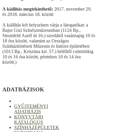
A kiállítás megtekinthető:
2017. november 29.
és 2018. március 18. között
A kiállítás két helyszínen várja a látogatókat: a
Bajor Gizi Színészmúzeumban (1124 Bp.,
Stromfeld Aurél út 16.) szerdától vasárnapig 10 és
18 óra között, valamint az Országos
Színháztörténeti Múzeum és Intézet épületében
(1013 Bp., Krisztina krt. 57.) hétfőtől csütörtökig
10 és 16 óra között, pénteken 10 és 14 óra
között.)
ADATBÁZISOK
GYŰJTEMÉNYI
ADATBÁZIS
KÖNYVTÁRI
KATALÓGUS
SZÍNHÁZÉPÜLETEK