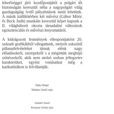
lehetőséggel járó kezdőpontjától a polgári lét
biztonságán keresztül néha a nagypolgári világ
gazdagságáig ívelő pályafutások tanúi lehetünk.
A másik kiállítótérben két művész (Gábor Móric
és Beck Judit) munkáin keresztül képet kapunk a
II. világháború okozta társadalmi változások
egzisztenciális és művészi lenyomatáról.
A kidolgozott festmények ellenpontjaként 20.
századi grafikákból válogattunk, melyek sokszínű
pillanatfelvételeket tárnak elénk nagy
előadásokról, szerepekről s a mögöttük megbújó
színészekről, akik nem utolsó sorban jellegzetes
karakterüket, egyéni vonásaikat még a
karikatúrákon is felvillantják.
Dajka Margit
Madaras László rajza
Szendrő József
Rozsnyai Zoltán rajza