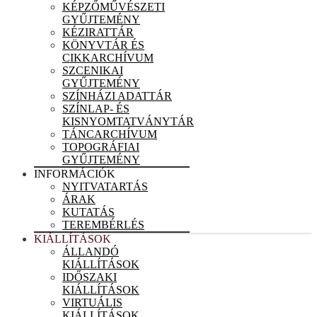
KÉPZŐMŰVÉSZETI
GYŰJTEMÉNY
KÉZIRATTÁR
KÖNYVTÁR ÉS
CIKKARCHÍVUM
SZCENIKAI
GYŰJTEMÉNY
SZÍNHÁZI ADATTÁR
SZÍNLAP- ÉS
KISNYOMTATVÁNYTÁR
TÁNCARCHÍVUM
TOPOGRÁFIAI
GYŰJTEMÉNY
INFORMÁCIÓK
NYITVATARTÁS
ÁRAK
KUTATÁS
TEREMBÉRLÉS
KIÁLLÍTÁSOK
ÁLLANDÓ
KIÁLLÍTÁSOK
IDŐSZAKI
KIÁLLÍTÁSOK
VIRTUÁLIS
KIÁLLÍTÁSOK