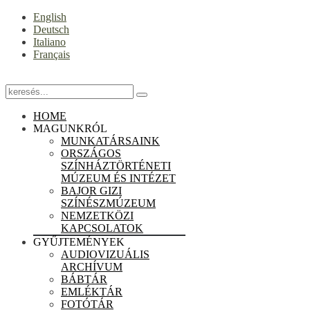
English
Deutsch
Italiano
Français
HOME
MAGUNKRÓL
MUNKATÁRSAINK
ORSZÁGOS
SZÍNHÁZTÖRTÉNETI
MÚZEUM ÉS INTÉZET
BAJOR GIZI
SZÍNÉSZMÚZEUM
NEMZETKÖZI
KAPCSOLATOK
GYŰJTEMÉNYEK
AUDIOVIZUÁLIS
ARCHÍVUM
BÁBTÁR
EMLÉKTÁR
FOTÓTÁR