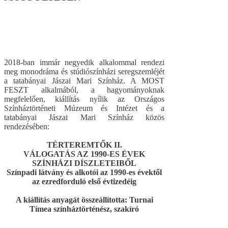
2018-ban immár negyedik alkalommal rendezi
meg monodráma és stúdiószínházi seregszemléjét
a tatabányai Jászai Mari Színház. A MOST
FESZT alkalmából, a hagyományoknak
megfelelően, kiállítás nyílik az Országos
Színháztörténeti Múzeum és Intézet és a
tatabányai Jászai Mari Színház közös
rendezésében:
TÉRTEREMTŐK II.
VÁLOGATÁS AZ 1990-ES ÉVEK
SZÍNHÁZI DÍSZLETEIBŐL
Színpadi látvány és alkotói az 1990-es évektől
az ezredforduló első évtizedéig
A kiállítás anyagát összeállította: Turnai
Tímea színháztörténész, szakíró