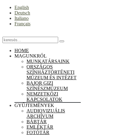
English
Deutsch
Italiano
Français
HOME
MAGUNKRÓL
MUNKATÁRSAINK
ORSZÁGOS
SZÍNHÁZTÖRTÉNETI
MÚZEUM ÉS INTÉZET
BAJOR GIZI
SZÍNÉSZMÚZEUM
NEMZETKÖZI
KAPCSOLATOK
GYŰJTEMÉNYEK
AUDIOVIZUÁLIS
ARCHÍVUM
BÁBTÁR
EMLÉKTÁR
FOTÓTÁR