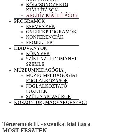
KÖLCSÖNÖZHETŐ
KIÁLLÍTÁSOK
ARCHÍV KIÁLLÍTÁSOK
PROGRAMOK
ESEMÉNYEK
GYEREKPROGRAMOK
KONFERENCIÁK
PROJEKTEK
KIADVÁNYOK
KÖNYVEK
SZÍNHÁZTUDOMÁNYI
SZEMLE
MÚZEUMPEDAGÓGIA
MÚZEUMPEDAGÓGIAI
FOGLALKOZÁSOK
FOGLALKOZTATÓ
FÜZETEK
SZÜLINAPI ZSÚROK
KÖSZÖNJÜK, MAGYARORSZÁG!
Térteremtők II. - szcenikai kiállítás a
MOST FESZTEN