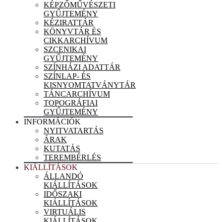
KÉPZŐMŰVÉSZETI
GYŰJTEMÉNY
KÉZIRATTÁR
KÖNYVTÁR ÉS
CIKKARCHÍVUM
SZCENIKAI
GYŰJTEMÉNY
SZÍNHÁZI ADATTÁR
SZÍNLAP- ÉS
KISNYOMTATVÁNYTÁR
TÁNCARCHÍVUM
TOPOGRÁFIAI
GYŰJTEMÉNY
INFORMÁCIÓK
NYITVATARTÁS
ÁRAK
KUTATÁS
TEREMBÉRLÉS
KIÁLLÍTÁSOK
ÁLLANDÓ
KIÁLLÍTÁSOK
IDŐSZAKI
KIÁLLÍTÁSOK
VIRTUÁLIS
KIÁLLÍTÁSOK