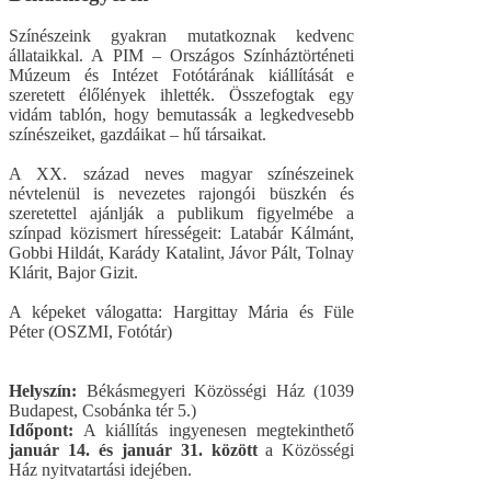
Színészeink gyakran mutatkoznak kedvenc
állataikkal. A PIM – Országos Színháztörténeti
Múzeum és Intézet Fotótárának kiállítását e
szeretett élőlények ihlették. Összefogtak egy
vidám tablón, hogy bemutassák a legkedvesebb
színészeiket, gazdáikat – hű társaikat.
A XX. század neves magyar színészeinek
névtelenül is nevezetes rajongói büszkén és
szeretettel ajánlják a publikum figyelmébe a
színpad közismert hírességeit: Latabár Kálmánt,
Gobbi Hildát, Karády Katalint, Jávor Pált, Tolnay
Klárit, Bajor Gizit.
A képeket válogatta: Hargittay Mária és Füle
Péter (OSZMI, Fotótár)
Helyszín:
Békásmegyeri Közösségi Ház (1039
Budapest, Csobánka tér 5.)
Időpont:
A kiállítás ingyenesen megtekinthető
január 14. és január 31. között
a Közösségi
Ház nyitvatartási idejében.