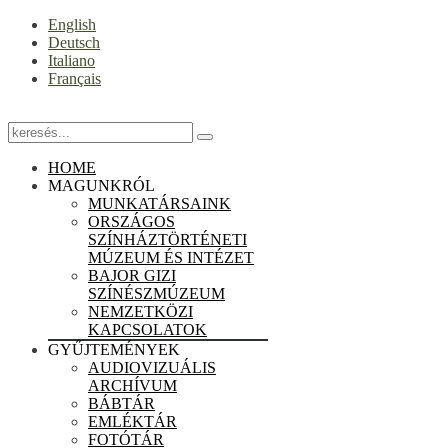
English
Deutsch
Italiano
Français
HOME
MAGUNKRÓL
MUNKATÁRSAINK
ORSZÁGOS
SZÍNHÁZTÖRTÉNETI
MÚZEUM ÉS INTÉZET
BAJOR GIZI
SZÍNÉSZMÚZEUM
NEMZETKÖZI
KAPCSOLATOK
GYŰJTEMÉNYEK
AUDIOVIZUÁLIS
ARCHÍVUM
BÁBTÁR
EMLÉKTÁR
FOTÓTÁR