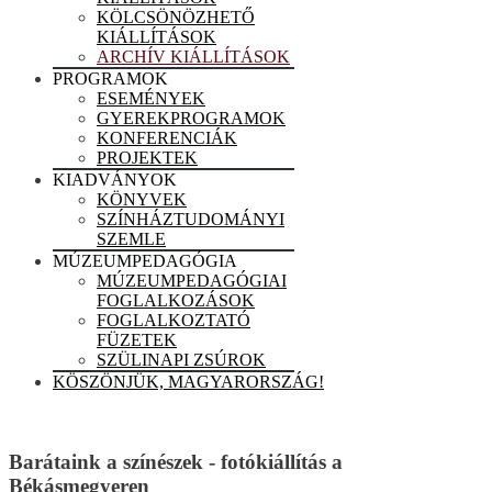
KÖLCSÖNÖZHETŐ
KIÁLLÍTÁSOK
ARCHÍV KIÁLLÍTÁSOK
PROGRAMOK
ESEMÉNYEK
GYEREKPROGRAMOK
KONFERENCIÁK
PROJEKTEK
KIADVÁNYOK
KÖNYVEK
SZÍNHÁZTUDOMÁNYI
SZEMLE
MÚZEUMPEDAGÓGIA
MÚZEUMPEDAGÓGIAI
FOGLALKOZÁSOK
FOGLALKOZTATÓ
FÜZETEK
SZÜLINAPI ZSÚROK
KÖSZÖNJÜK, MAGYARORSZÁG!
Barátaink a színészek - fotókiállítás a
Békásmegyeren