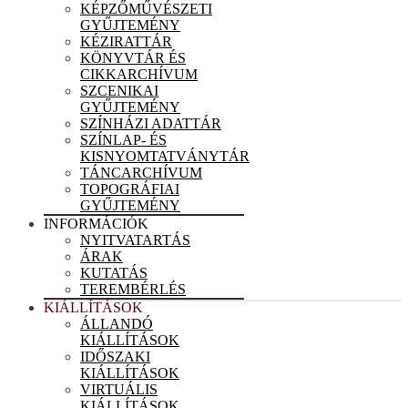
KÉPZŐMŰVÉSZETI
GYŰJTEMÉNY
KÉZIRATTÁR
KÖNYVTÁR ÉS
CIKKARCHÍVUM
SZCENIKAI
GYŰJTEMÉNY
SZÍNHÁZI ADATTÁR
SZÍNLAP- ÉS
KISNYOMTATVÁNYTÁR
TÁNCARCHÍVUM
TOPOGRÁFIAI
GYŰJTEMÉNY
INFORMÁCIÓK
NYITVATARTÁS
ÁRAK
KUTATÁS
TEREMBÉRLÉS
KIÁLLÍTÁSOK
ÁLLANDÓ
KIÁLLÍTÁSOK
IDŐSZAKI
KIÁLLÍTÁSOK
VIRTUÁLIS
KIÁLLÍTÁSOK