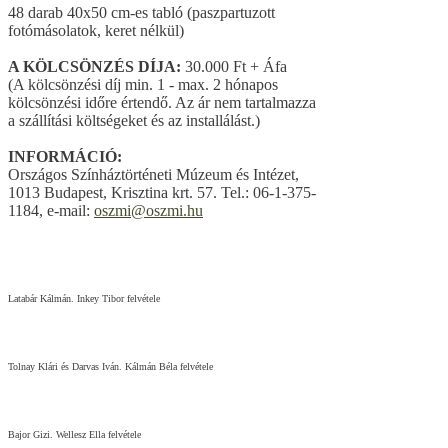
48 darab 40x50 cm-es tabló (paszpartuzott
fotómásolatok, keret nélkül)
A KÖLCSÖNZÉS DÍJA:
30.000 Ft + Áfa
(A kölcsönzési díj min. 1 - max. 2 hónapos
kölcsönzési időre értendő. Az ár nem tartalmazza
a szállítási költségeket és az installálást.)
INFORMÁCIÓ:
Országos Színháztörténeti Múzeum és Intézet,
1013 Budapest, Krisztina krt. 57. Tel.: 06-1-375-
1184, e-mail:
oszmi@oszmi.hu
Latabár Kálmán. Inkey Tibor felvétele
Tolnay Klári és Darvas Iván. Kálmán Béla felvétele
Bajor Gizi. Wellesz Ella felvétele