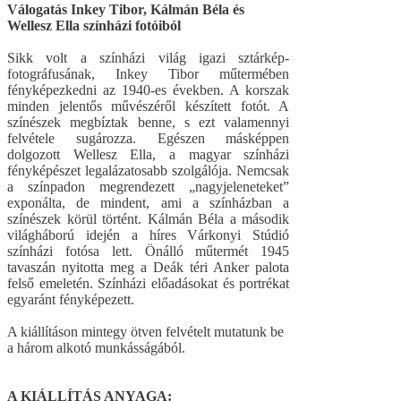
Válogatás Inkey Tibor, Kálmán Béla és
Wellesz Ella színházi fotóiból
Sikk volt a színházi világ igazi sztárkép-
fotográfusának, Inkey Tibor műtermében
fényképezkedni az 1940-es években. A korszak
minden jelentős művészéről készített fotót. A
színészek megbíztak benne, s ezt valamennyi
felvétele sugározza. Egészen másképpen
dolgozott Wellesz Ella, a magyar színházi
fényképészet legalázatosabb szolgálója. Nemcsak
a színpadon megrendezett „nagyjeleneteket”
exponálta, de mindent, ami a színházban a
színészek körül történt. Kálmán Béla a második
világháború idején a híres Várkonyi Stúdió
színházi fotósa lett. Önálló műtermét 1945
tavaszán nyitotta meg a Deák téri Anker palota
felső emeletén. Színházi előadásokat és portrékat
egyaránt fényképezett.
A kiállításon mintegy ötven felvételt mutatunk be
a három alkotó munkásságából.
A KIÁLLÍTÁS ANYAGA: