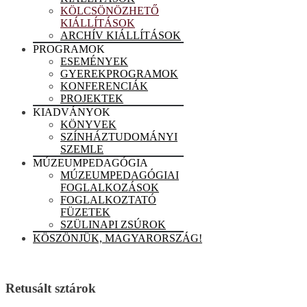
KÖLCSÖNÖZHETŐ
KIÁLLÍTÁSOK
ARCHÍV KIÁLLÍTÁSOK
PROGRAMOK
ESEMÉNYEK
GYEREKPROGRAMOK
KONFERENCIÁK
PROJEKTEK
KIADVÁNYOK
KÖNYVEK
SZÍNHÁZTUDOMÁNYI
SZEMLE
MÚZEUMPEDAGÓGIA
MÚZEUMPEDAGÓGIAI
FOGLALKOZÁSOK
FOGLALKOZTATÓ
FÜZETEK
SZÜLINAPI ZSÚROK
KÖSZÖNJÜK, MAGYARORSZÁG!
Retusált sztárok