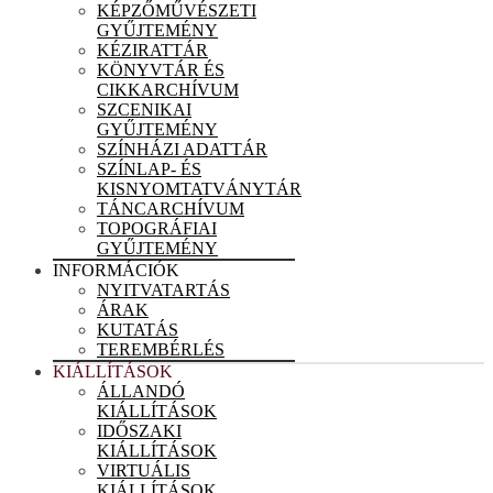
KÉPZŐMŰVÉSZETI
GYŰJTEMÉNY
KÉZIRATTÁR
KÖNYVTÁR ÉS
CIKKARCHÍVUM
SZCENIKAI
GYŰJTEMÉNY
SZÍNHÁZI ADATTÁR
SZÍNLAP- ÉS
KISNYOMTATVÁNYTÁR
TÁNCARCHÍVUM
TOPOGRÁFIAI
GYŰJTEMÉNY
INFORMÁCIÓK
NYITVATARTÁS
ÁRAK
KUTATÁS
TEREMBÉRLÉS
KIÁLLÍTÁSOK
ÁLLANDÓ
KIÁLLÍTÁSOK
IDŐSZAKI
KIÁLLÍTÁSOK
VIRTUÁLIS
KIÁLLÍTÁSOK