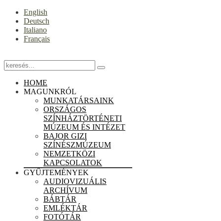
English
Deutsch
Italiano
Français
HOME
MAGUNKRÓL
MUNKATÁRSAINK
ORSZÁGOS
SZÍNHÁZTÖRTÉNETI
MÚZEUM ÉS INTÉZET
BAJOR GIZI
SZÍNÉSZMÚZEUM
NEMZETKÖZI
KAPCSOLATOK
GYŰJTEMÉNYEK
AUDIOVIZUÁLIS
ARCHÍVUM
BÁBTÁR
EMLÉKTÁR
FOTÓTÁR