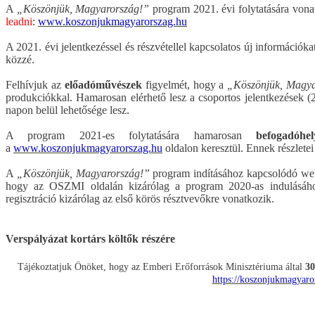
A
„Köszönjük, Magyarország!”
program 2021. évi folytatására vona
leadni
:
www.koszonjukmagyarorszag.hu
A 2021. évi jelentkezéssel és részvétellel kapcsolatos új információka
közzé.
Felhívjuk az
előadóművészek
figyelmét, hogy a
„Köszönjük, Magya
produkciókkal. Hamarosan elérhető lesz a csoportos jelentkezések (2
napon belül lehetősége lesz.
A program 2021-es folytatására hamarosan
befogadóhel
a
www.koszonjukmagyarorszag.hu
oldalon keresztül. Ennek részlete
A
„Köszönjük, Magyarország!”
program indításához kapcsolódó we
hogy az OSZMI oldalán kizárólag a program 2020-as indulásához 
regisztráció kizárólag az első körös résztvevőkre vonatkozik.
Verspályázat kortárs költők részére
Tájékoztatjuk Önöket, hogy az Emberi Erőforrások Minisztériuma által
30
https://koszonjukmagyaro