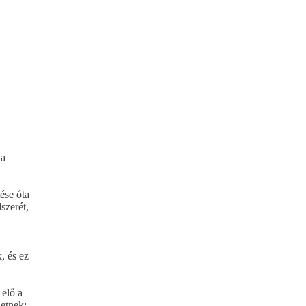
 a
ése óta
szerét,
, és ez
 elő a
letnek: