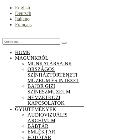
English
Deutsch
Italiano
Français
HOME
MAGUNKRÓL
MUNKATÁRSAINK
ORSZÁGOS
SZÍNHÁZTÖRTÉNETI
MÚZEUM ÉS INTÉZET
BAJOR GIZI
SZÍNÉSZMÚZEUM
NEMZETKÖZI
KAPCSOLATOK
GYŰJTEMÉNYEK
AUDIOVIZUÁLIS
ARCHÍVUM
BÁBTÁR
EMLÉKTÁR
FOTÓTÁR