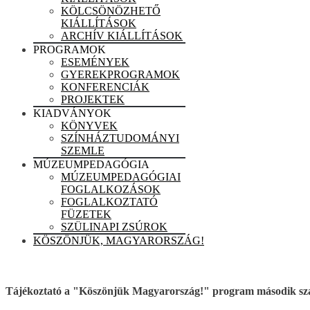
KÖLCSÖNÖZHETŐ
KIÁLLÍTÁSOK
ARCHÍV KIÁLLÍTÁSOK
PROGRAMOK
ESEMÉNYEK
GYEREKPROGRAMOK
KONFERENCIÁK
PROJEKTEK
KIADVÁNYOK
KÖNYVEK
SZÍNHÁZTUDOMÁNYI
SZEMLE
MÚZEUMPEDAGÓGIA
MÚZEUMPEDAGÓGIAI
FOGLALKOZÁSOK
FOGLALKOZTATÓ
FÜZETEK
SZÜLINAPI ZSÚROK
KÖSZÖNJÜK, MAGYARORSZÁG!
Tájékoztató a "Köszönjük Magyarország!" program második sza