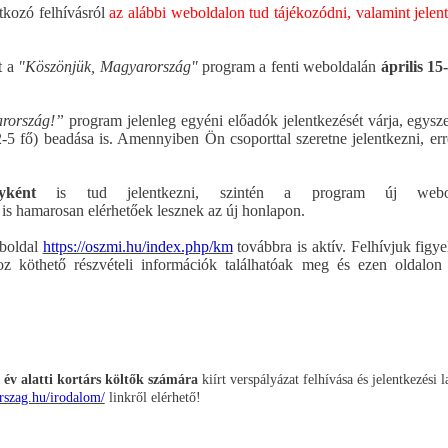
tkozó felhívásról
az alábbi weboldalon tud tájékozódni, valamint jelen
t a
"Köszönjük, Magyarország"
program a fenti weboldalán
április 15
rország!”
program jelenleg egyéni előadók jelentkezését várja, egys
-5 fő) beadása is. Amennyiben Ön csoporttal szeretne jelentkezni, err
yként
is tud jelentkezni, szintén a program új webol
i is hamarosan elérhetőek lesznek az új honlapon.
boldal
https://oszmi.hu/index.php/km
továbbra is aktív. Felhívjuk figy
köthető részvételi információk találhatóak meg és ezen oldalon 
 év alatti kortárs költők számára
kiírt verspályázat felhívása és jelentkezési l
rszag.hu/irodalom/
linkről elérhető!