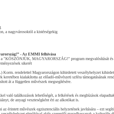
g
n, a nagyvárosoktól a kistérségekig
arország!” - Az EMMI felhívása
 segíti a "KÖSZÖNJÜK, MAGYARORSZÁG!" program megvalósítását és
eményezések sikerét
) Korm. rendelettel Magyarországon kihirdetett veszélyhelyzet kihirdet
 keretében kialakította az előadó-művészeti szféra támogatásának rend
osított át a független művészek megsegítésére.
el való találkozások lehetőségét, a felkérések és megbízások elapadtak
hiányt, de anyagi veszteségként éri az alkotókat is.
 az érintett művészek egzisztenciális helyzetének javítására – ezt segíti
a veszélyhelyzet elmúltával aktív szereplői maradhassanak a kulturális é