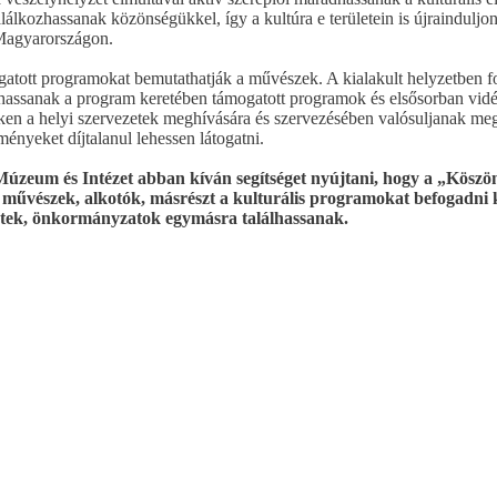
álkozhassanak közönségükkel, így a kultúra e területein is újrainduljon
agyarországon.
gatott programokat bemutathatják a művészek. A kialakult helyzetben f
ssanak a program keretében támogatott programok és elsősorban vidé
en a helyi szervezetek meghívására és szervezésében valósuljanak meg
ményeket díjtalanul lehessen látogatni.
úzeum és Intézet abban kíván segítséget nyújtani, hogy a „Köszö
művészek, alkotók, másrészt a kulturális programokat befogadni 
letek, önkormányzatok egymásra találhassanak.