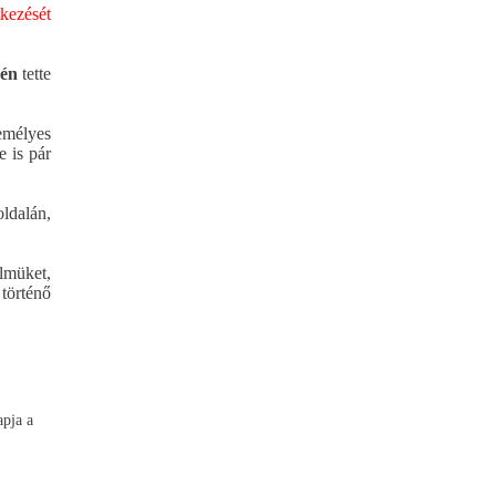
tkezését
-én
tette
zemélyes
e is pár
dalán,
elmüket,
történő
apja a