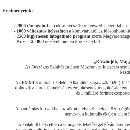
Eredményeink:
-
2800 támogatott
előadó-művész 10 művészeti kategóriában
-
1000 változatos helyszínen
a könyvtáraktól az idősotthonoki
- 2
500 ingyenesen látogatható program
szerte Magyarországo
- Közel
125 000
nézővel minden korosztályból
„Köszönjük, Magy
Az Országos Színháztörténeti Múzeum és Intézet is
kezd
Az EMMI Kultúráért Felelős Államtitkársága a 40/2020 (III.11.
dolgozik a károk felmérésén és enyhítésének megoldásán: ennek
és 1 milliárd forintot csoport
A pandémiás időszakban az alkotók elveszítették a közönségükk
nemcsak a kulturális életben jelent 
A kialakult helyzetben a támogatás lehetőséget kíván teremteni
pályázatok előfinanszírozási rendszere –, valamint arra, hogy 