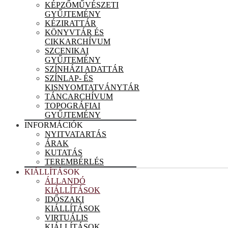
KÉPZŐMŰVÉSZETI
GYŰJTEMÉNY
KÉZIRATTÁR
KÖNYVTÁR ÉS
CIKKARCHÍVUM
SZCENIKAI
GYŰJTEMÉNY
SZÍNHÁZI ADATTÁR
SZÍNLAP- ÉS
KISNYOMTATVÁNYTÁR
TÁNCARCHÍVUM
TOPOGRÁFIAI
GYŰJTEMÉNY
INFORMÁCIÓK
NYITVATARTÁS
ÁRAK
KUTATÁS
TEREMBÉRLÉS
KIÁLLÍTÁSOK
ÁLLANDÓ
KIÁLLÍTÁSOK
IDŐSZAKI
KIÁLLÍTÁSOK
VIRTUÁLIS
KIÁLLÍTÁSOK