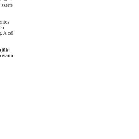
 szerte
ontos
ki
. A cél
njük,
kívánó