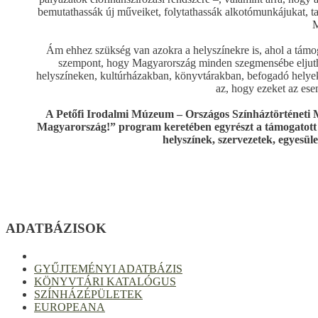
bemutathassák új műveiket, folytathassák alkotómunkájukat, tal
M
Ám ehhez szükség van azokra a helyszínekre is, ahol a támo
szempont, hogy Magyarország minden szegmensébe eljutha
helyszíneken, kultúrházakban, könyvtárakban, befogadó helyek
az, hogy ezeket az ese
A Petőfi Irodalmi Múzeum – Országos Színháztörténeti M
Magyarország!” program keretében egyrészt a támogatott 
helyszínek, szervezetek, egyesü
ADATBÁZISOK
GYŰJTEMÉNYI ADATBÁZIS
KÖNYVTÁRI KATALÓGUS
SZÍNHÁZÉPÜLETEK
EUROPEANA